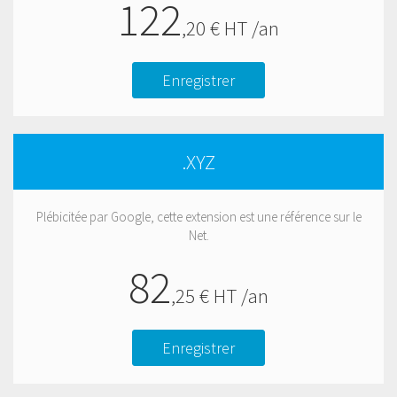
122
,
20
€ HT /an
Enregistrer
.XYZ
Plébicitée par Google, cette extension est une référence sur le
Net.
82
,
25
€ HT /an
Enregistrer