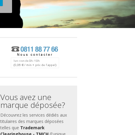
ces
ment
Vous avez une
marque déposée?
Découvrez les services dédiés aux
titulaires des marques déposées
telles que
Trademark
Clearinghouse - TMCH
(l'unique