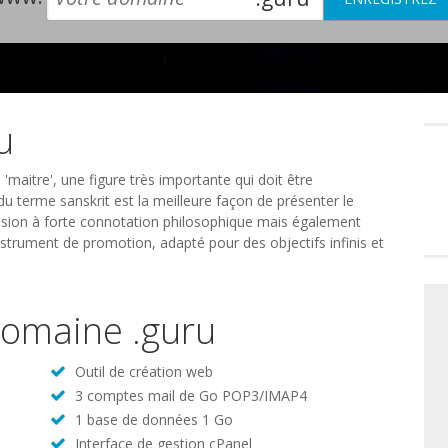
u
Préféren
en
matière
de
e 'maitre', une figure très importante qui doit être
consente
u terme sanskrit est la meilleure façon de présenter le
nsion à forte connotation philosophique mais également
nstrument de promotion, adapté pour des objectifs infinis et
 domaine .guru
Outil de création web
3 comptes mail de Go POP3/IMAP4
1 base de données 1 Go
Interface de gestion cPanel