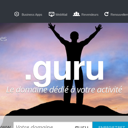
Business Apps
WebMail
Revendeurs
Renouvelle
es
.guru
Le domaine dédié à votre activité
www.
.guru