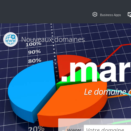
Business Apps
Nouveaux domaines
.mar
Le domaine dé
www.