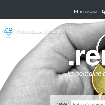
Business Apps
Nouveaux domaines
.re
Le domaine dé
www.