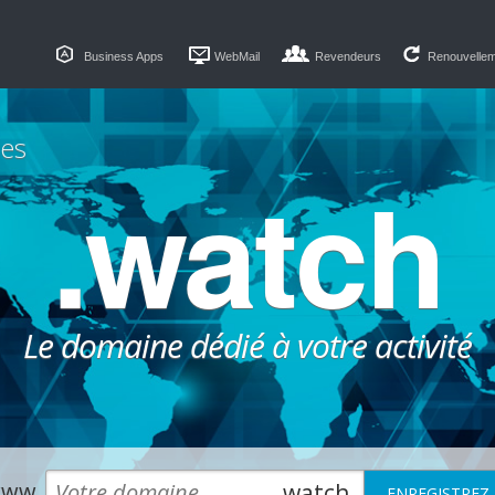
Business Apps
WebMail
Revendeurs
Renouvelle
es
.watch
Le domaine dédié à votre activité
ww.
.watch