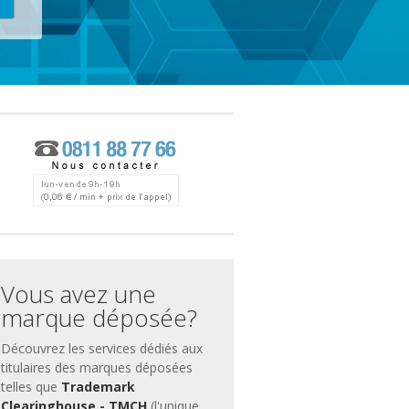
ces
ment
Vous avez une
marque déposée?
Découvrez les services dédiés aux
titulaires des marques déposées
telles que
Trademark
Clearinghouse - TMCH
(l'unique