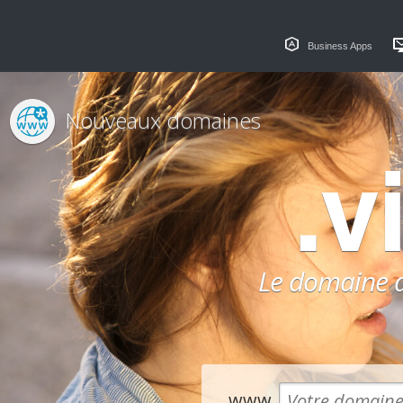
Business Apps
Nouveaux domaines
.v
Le domaine dé
www.