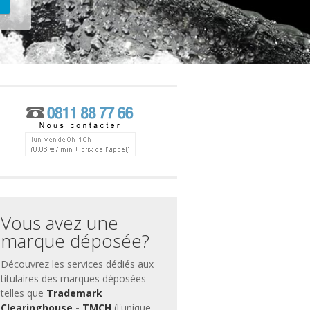
ces
ment
Vous avez une
marque déposée?
Découvrez les services dédiés aux
titulaires des marques déposées
telles que
Trademark
Clearinghouse - TMCH
(l'unique