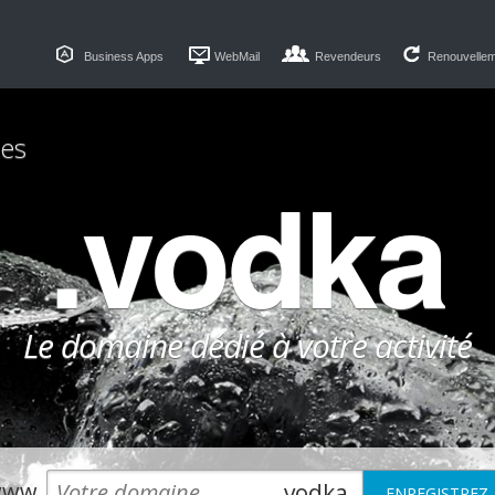
Business Apps
WebMail
Revendeurs
Renouvelle
es
.vodka
Le domaine dédié à votre activité
ww.
.vodka