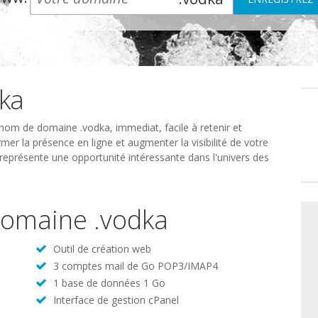
ka
Préféren
en
matière
de
nom de domaine .vodka, immediat, facile à retenir et
consente
mer la présence en ligne et augmenter la visibilité de votre
représente une opportunité intéressante dans l'univers des
 domaine .vodka
Outil de création web
3 comptes mail de Go POP3/IMAP4
1 base de données 1 Go
Interface de gestion cPanel