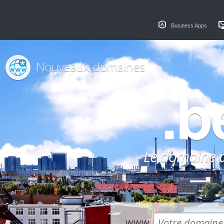
Business Apps
Nouveaux domaines
.b
Le domaine dé
www.