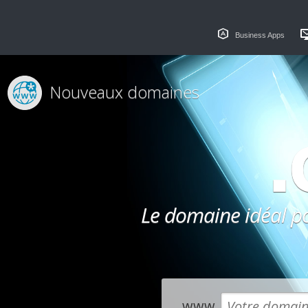
Business Apps
Nouveaux domaines
.
Le domaine idéal po
www.