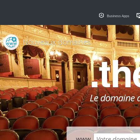
Business Apps
Nouveaux domaines
.th
Le domaine dé
www.