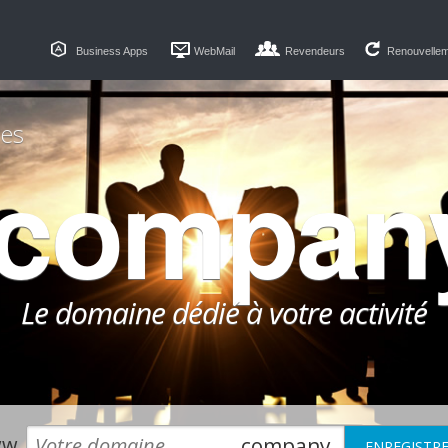
Business Apps
WebMail
Revendeurs
Renouvelle
es
.compan
Le domaine dédié à votre activité
w.
.company