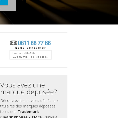
ces
ment
Vous avez une
marque déposée?
Découvrez les services dédiés aux
titulaires des marques déposées
telles que
Trademark
Clearinghouse - TMCH
(l'unique