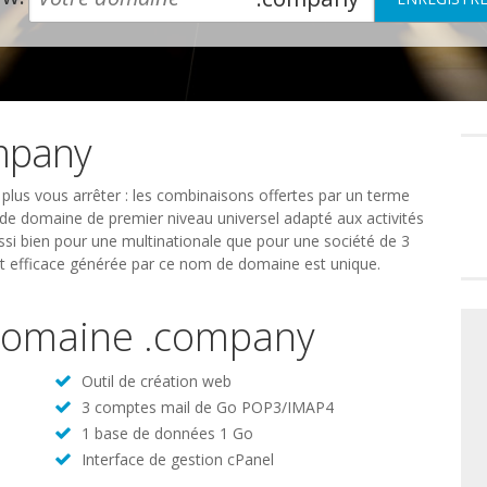
mpany
Préféren
en
matière
de
plus vous arrêter : les combinaisons offertes par un terme
consente
 de domaine de premier niveau universel adapté aux activités
ssi bien pour une multinationale que pour une société de 3
t efficace générée par ce nom de domaine est unique.
 domaine .company
Outil de création web
3 comptes mail de Go POP3/IMAP4
1 base de données 1 Go
Interface de gestion cPanel