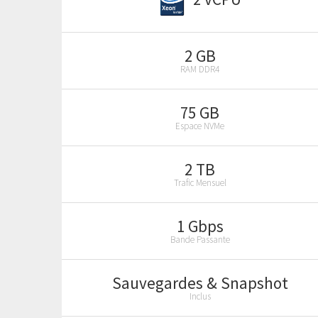
2 GB
RAM DDR4
75 GB
Espace NVMe
2 TB
Trafic Mensuel
1 Gbps
Bande Passante
Sauvegardes & Snapshot
Inclus