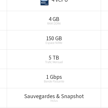
4 GB
RAM DDR4
150 GB
Espace NVMe
5 TB
Trafic Mensuel
1 Gbps
Bande Passante
Sauvegardes & Snapshot
Inclus