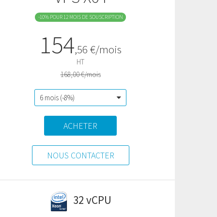
-10% POUR 12 MOIS DE SOUSCRIPTION
154
,
56
€/mois
HT
168,00 €/mois
ACHETER
NOUS CONTACTER
32 vCPU