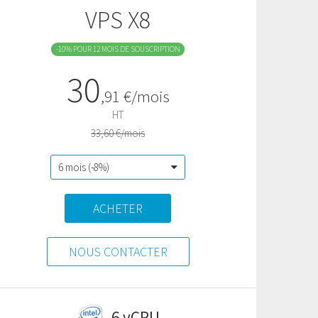
VPS X8
-10% POUR 12 MOIS DE SOUSCRIPTION
30
,
91
€/mois
HT
33,60 €/mois
ACHETER
NOUS CONTACTER
6 vCPU