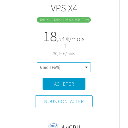
VPS X4
-10% POUR 12 MOIS DE SOUSCRIPTION
18
,
54
€/mois
HT
20,15 €/mois
ACHETER
NOUS CONTACTER
4 vCPU