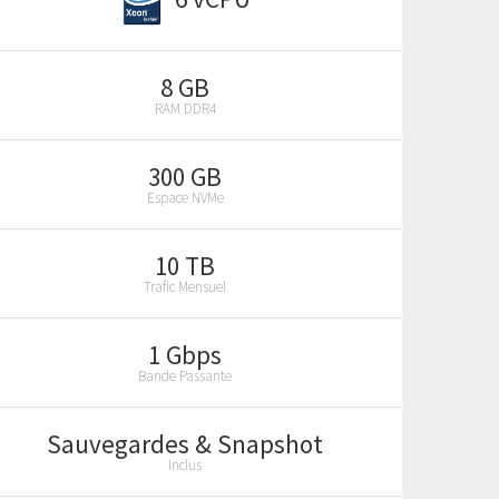
8 GB
RAM DDR4
300 GB
Espace NVMe
10 TB
Trafic Mensuel
1 Gbps
Bande Passante
Sauvegardes & Snapshot
Inclus