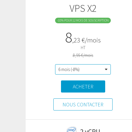
VPS X2
-10% POUR 12 MOIS DE SOUSCRIPTION
8
,
23
€/mois
HT
8,95 €/mois
ACHETER
NOUS CONTACTER
2 vCPU