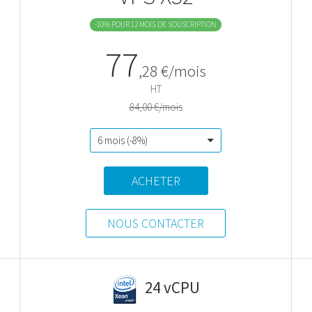
-10% POUR 12 MOIS DE SOUSCRIPTION
77
,
28
€/mois
HT
84,00 €/mois
ACHETER
NOUS CONTACTER
24 vCPU