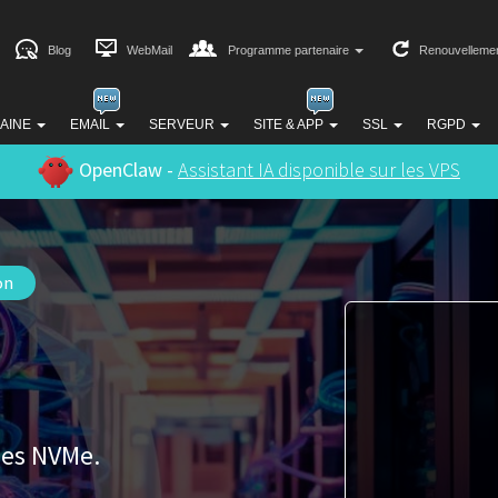
Blog
WebMail
Programme partenaire
Renouvelleme
AINE
EMAIL
SERVEUR
SITE & APP
SSL
RGPD
OpenClaw -
Assistant IA disponible sur les VPS
on
ues NVMe.