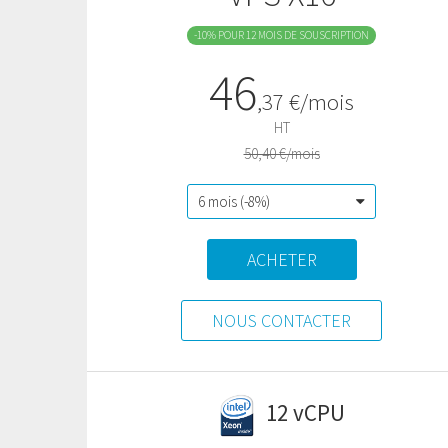
-10% POUR 12 MOIS DE SOUSCRIPTION
46
,
37
€/mois
HT
50,40 €/mois
ACHETER
NOUS CONTACTER
12 vCPU