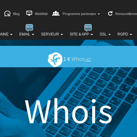
Blog
WebMail
Programme partenaire
Renouvelleme
AINE
EMAIL
SERVEUR
SITE & APP
SSL
RGPD
1 €
Whois
ici
Whois