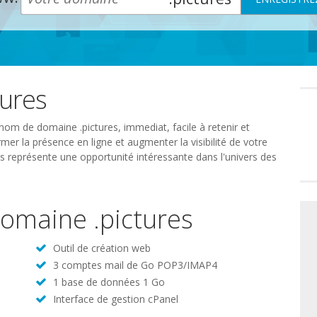
tures
Préféren
en
matière
de
nom de domaine .pictures, immediat, facile à retenir et
consente
mer la présence en ligne et augmenter la visibilité de votre
es représente une opportunité intéressante dans l'univers des
 domaine .pictures
Outil de création web
3 comptes mail de Go POP3/IMAP4
1 base de données 1 Go
Interface de gestion cPanel