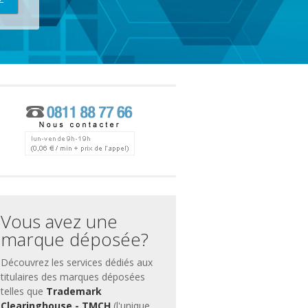
ces
ment
Vous avez une
marque déposée?
Découvrez les services dédiés aux
titulaires des marques déposées
telles que
Trademark
Clearinghouse - TMCH
(l'unique