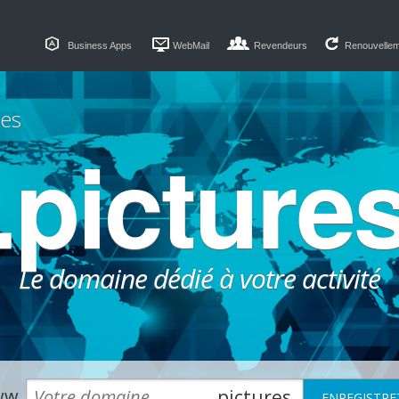
Business Apps
WebMail
Revendeurs
Renouvelle
es
.picture
Le domaine dédié à votre activité
w.
.pictures