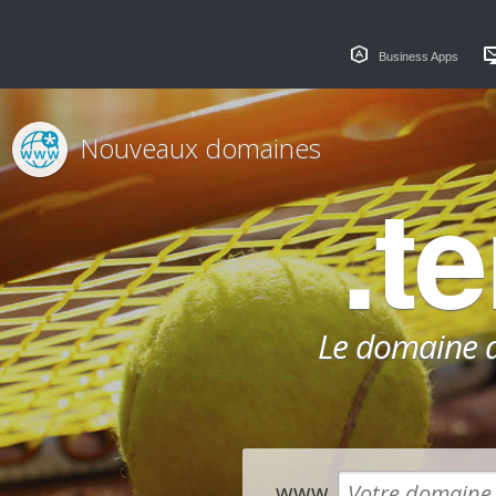
Business Apps
Nouveaux domaines
.t
Le domaine dé
www.