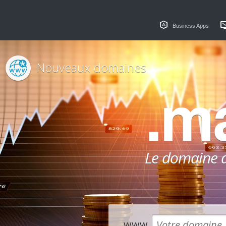
Business Apps
Nouveaux domaines
.m
Le domaine dé
www.