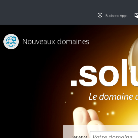
Business Apps
Nouveaux domaines
.sol
Le domaine dé
www.