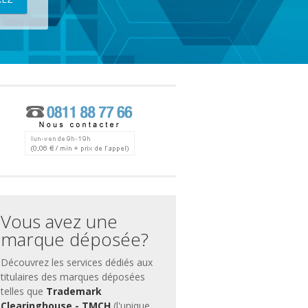
ces
ment
Vous avez une
marque déposée?
Découvrez les services dédiés aux
titulaires des marques déposées
telles que
Trademark
Clearinghouse - TMCH
(l'unique