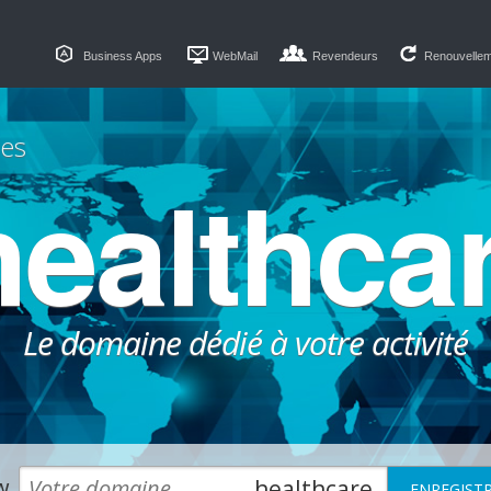
Business Apps
WebMail
Revendeurs
Renouvelle
es
healthca
Le domaine dédié à votre activité
w.
.healthcare