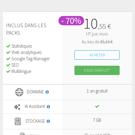
10
- 70%
INCLUS DANS LES
,
55
€
PACKS
HT par mois
Au lieu de
35,15 €
Statistiques
Web analytiques
ACHETER
Google Tag Manager
SEO
ESSAI GRATUIT*
Multilingue
1 an gratuit
DOMAINE
IA Assistant
7 GB
STOCKAGE