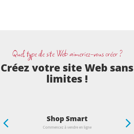
Quel type de site Web aimeriez-vous créer ?
Créez votre site Web sans
limites !
Shop Smart
Previous
N
Commencez à vendre en ligne