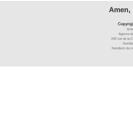
Amen, 
Copyrig
Ame
Agence d
200 rue de la C
Num&e
Num&ero du r