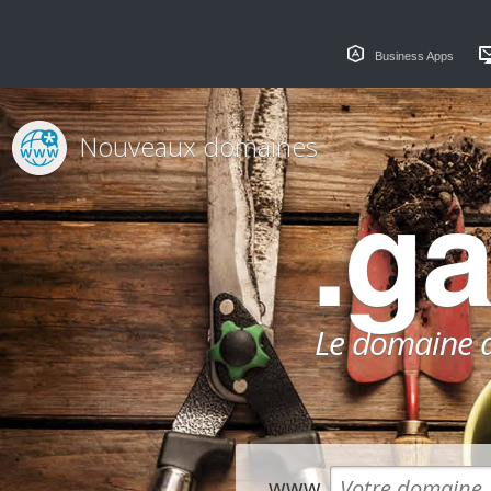
Business Apps
Nouveaux domaines
.g
Le domaine dé
www.