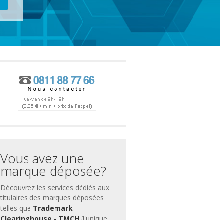
ces
ment
Vous avez une
marque déposée?
Découvrez les services dédiés aux
titulaires des marques déposées
telles que
Trademark
Clearinghouse - TMCH
(l'unique