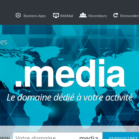
Business Apps
WebMail
Revendeurs
Renouvelle
es
.media
Le domaine dédié à votre activité
ww.
.media