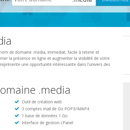
dia
Préféren
en
matière
de
 nom de domaine .media, immediat, facile à retenir et
consente
mer la présence en ligne et augmenter la visibilité de votre
représente une opportunité intéressante dans l'univers des
 domaine .media
Outil de création web
3 comptes mail de Go POP3/IMAP4
1 base de données 1 Go
Interface de gestion cPanel