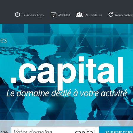
Business Apps
WebMail
Revendeurs
Renouvelle
es
.capital
Le domaine dédié à votre activité
ww.
.capital