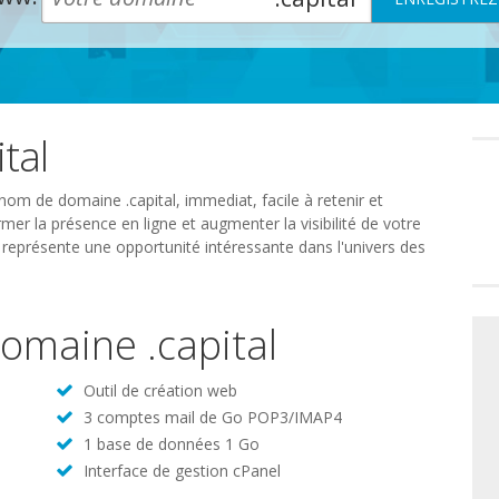
tal
Préféren
en
matière
de
nom de domaine .capital, immediat, facile à retenir et
consente
mer la présence en ligne et augmenter la visibilité de votre
l représente une opportunité intéressante dans l'univers des
domaine .capital
Outil de création web
3 comptes mail de Go POP3/IMAP4
1 base de données 1 Go
Interface de gestion cPanel