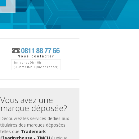
ces
ment
Vous avez une
marque déposée?
Découvrez les services dédiés aux
titulaires des marques déposées
telles que
Trademark
Clearinghouse - TMCH
(l'unique