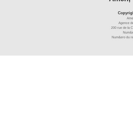
Copyrig
Ame
Agence d
200 rue de la C
Num&e
Num&ero du r