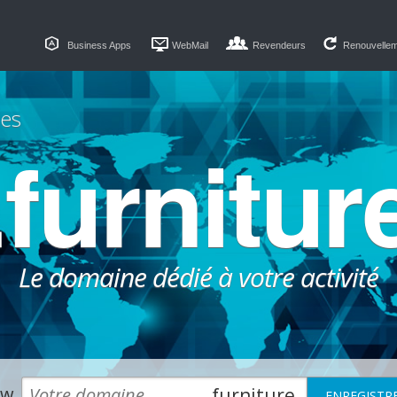
Business Apps
WebMail
Revendeurs
Renouvelle
es
.furnitur
Le domaine dédié à votre activité
w.
.furniture