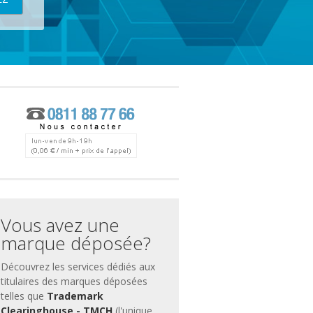
ces
ment
Vous avez une
marque déposée?
Découvrez les services dédiés aux
titulaires des marques déposées
telles que
Trademark
Clearinghouse - TMCH
(l'unique