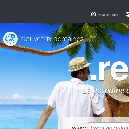
Business Apps
Nouveaux domaines
.r
Le domaine dé
www.