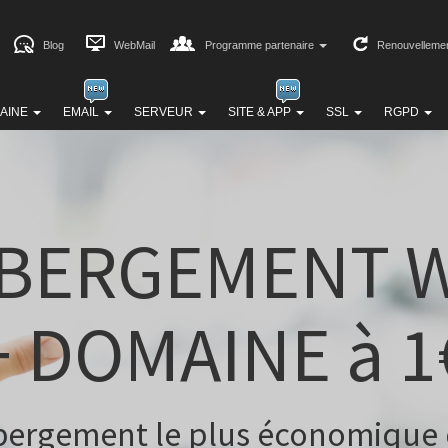
Blog
WebMail
Programme partenaire
Renouvelleme
AINE
EMAIL
SERVEUR
SITE & APP
SSL
RGPD
BERGEMENT 
+ DOMAINE à 1
bergement le plus économique 