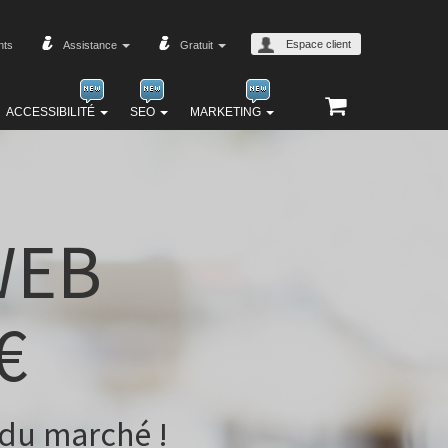
Espace client
nts
Assistance
Gratuit
ACCESSIBILITÉ
SEO
MARKETING
WEB
€
du marché !