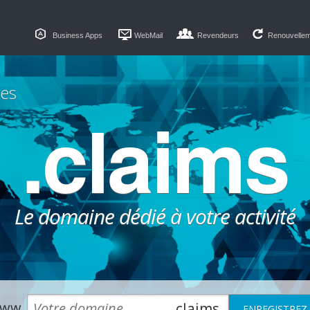
Business Apps
WebMail
Revendeurs
Renouvelle
es
.claims
Le domaine dédié à votre activité
ww.
.claims