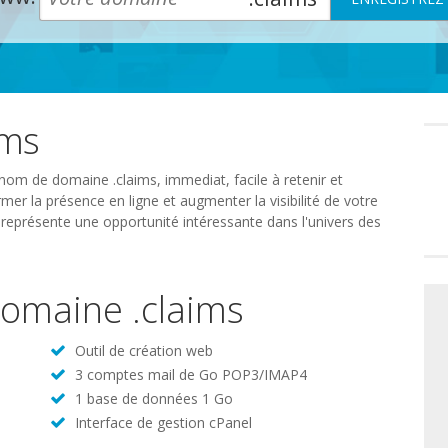
ims
Préféren
en
matière
de
nom de domaine .claims, immediat, facile à retenir et
consente
mer la présence en ligne et augmenter la visibilité de votre
 représente une opportunité intéressante dans l'univers des
 domaine .claims
Outil de création web
3 comptes mail de Go POP3/IMAP4
1 base de données 1 Go
Interface de gestion cPanel