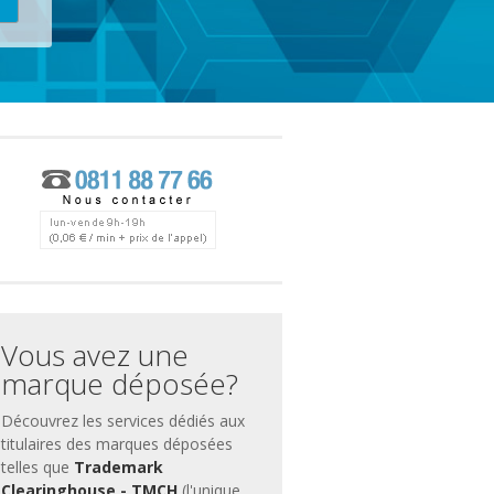
ces
ment
Vous avez une
marque déposée?
Découvrez les services dédiés aux
titulaires des marques déposées
telles que
Trademark
Clearinghouse - TMCH
(l'unique