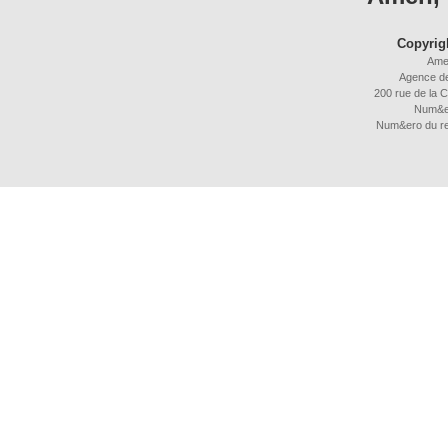
Copyrig
Ame
Agence d
200 rue de la C
Num&e
Num&ero du r