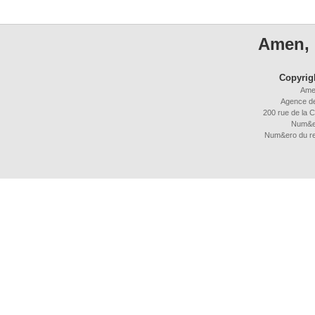
Amen, 
Copyrig
Ame
Agence d
200 rue de la C
Num&e
Num&ero du r