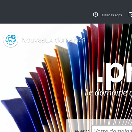
Business Apps
Nouveaux domaines
.p
Le domaine dé
www.