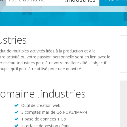
stries
Préféren
en
matière
de
t de multiples activités liées à la production et à la
consente
re activité ou votre passion personnelle sont en lien avec le
 niveau .industries peut être votre meilleur allié. L'objectif
ple qu'il peut être utilisé pour une quantité
domaine .industries
Outil de création web
3 comptes mail de Go POP3/IMAP4
1 base de données 1 Go
Interface de gestion cPanel