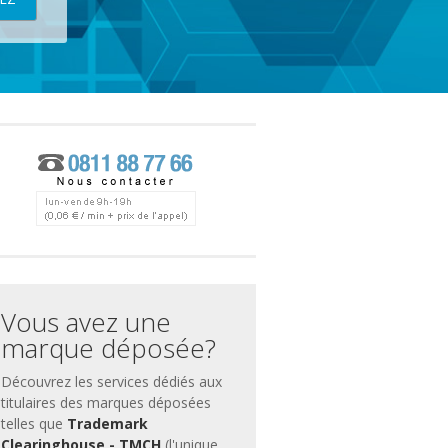
ces
ment
Vous avez une
marque déposée?
Découvrez les services dédiés aux
titulaires des marques déposées
telles que
Trademark
Clearinghouse - TMCH
(l'unique