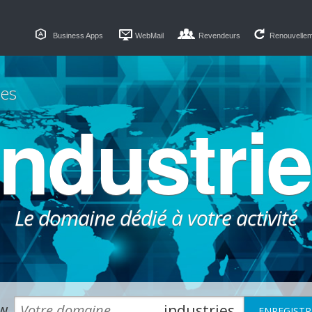
Business Apps
WebMail
Revendeurs
Renouvelle
es
industri
Le domaine dédié à votre activité
w.
.industries