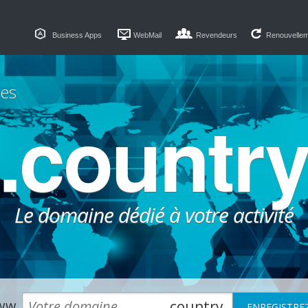
Business Apps
WebMail
Revendeurs
Renouvelle
es
.countr
Le domaine dédié à votre activité
ww.
.country