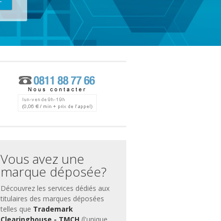
ces
ment
Vous avez une
marque déposée?
Découvrez les services dédiés aux
titulaires des marques déposées
telles que
Trademark
Clearinghouse - TMCH
(l'unique