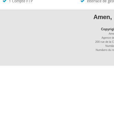
1 Compte FTP
Interface de ges
Amen, 
Copyrig
Ame
Agence d
200 rue de la C
Num&e
Num&ero du r