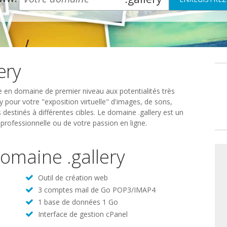
ery
Préféren
en
matière
de
 en domaine de premier niveau aux potentialités très
consente
ery pour votre "exposition virtuelle" d'images, de sons,
es destinés à différentes cibles. Le domaine .gallery est un
 professionnelle ou de votre passion en ligne.
domaine .gallery
Outil de création web
3 comptes mail de Go POP3/IMAP4
1 base de données 1 Go
Interface de gestion cPanel