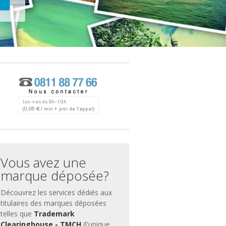
ces
ment
Vous avez une
marque déposée?
Découvrez les services dédiés aux
titulaires des marques déposées
telles que
Trademark
Clearinghouse - TMCH
(l'unique