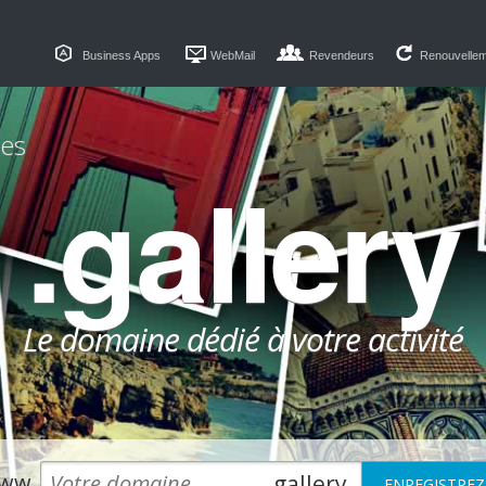
Business Apps
WebMail
Revendeurs
Renouvelle
es
.gallery
Le domaine dédié à votre activité
ww.
.gallery