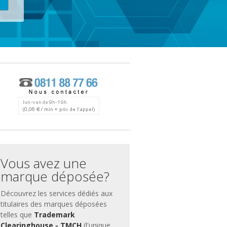
ces
ment
Vous avez une
marque déposée?
Découvrez les services dédiés aux
titulaires des marques déposées
telles que
Trademark
Clearinghouse - TMCH
(l'unique