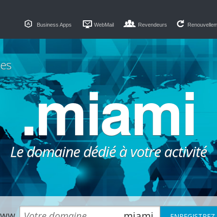
Business Apps
WebMail
Revendeurs
Renouvelle
es
.miami
Le domaine dédié à votre activité
ww.
.miami