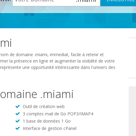
ami
Préféren
en
matière
de
 nom de domaine .miami, immediat, facile à retenir et
consente
mer la présence en ligne et augmenter la visibilité de votre
représente une opportunité intéressante dans l'univers des
 domaine .miami
Outil de création web
3 comptes mail de Go POP3/IMAP4
1 base de données 1 Go
Interface de gestion cPanel