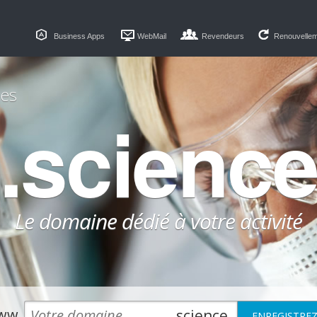
Business Apps
WebMail
Revendeurs
Renouvelle
es
.scienc
Le domaine dédié à votre activité
ww.
.science