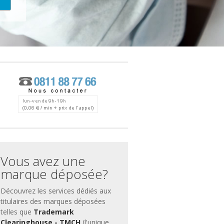
ces
ment
Vous avez une
marque déposée?
Découvrez les services dédiés aux
titulaires des marques déposées
telles que
Trademark
Clearinghouse - TMCH
(l'unique