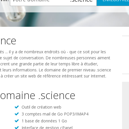
ence
Préféren
en
matière
de
és ... il y a de nombreux endroits où - que ce soit pour les
consente
t le sujet de conversation. De nombreuses personnes aiment
acrent une grande partie de leur temps libre à étudier,
et leurs informations. Le domaine de premier niveau .science
à créer un site web de référence intéressant sur Internet.
 domaine .science
Outil de création web
3 comptes mail de Go POP3/IMAP4
1 base de données 1 Go
Interface de gestion cPanel