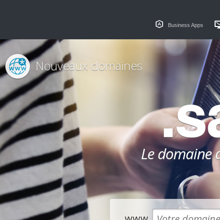
Business Apps
Nouveaux domaines
.s
Le domaine dé
www.