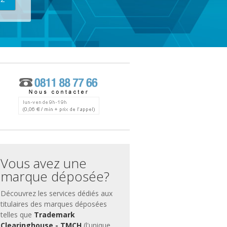
ces
ment
Vous avez une
marque déposée?
Découvrez les services dédiés aux
titulaires des marques déposées
telles que
Trademark
Clearinghouse - TMCH
(l'unique