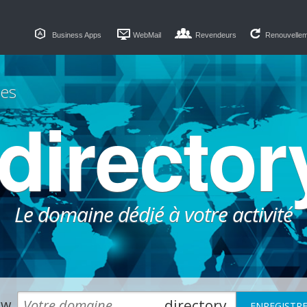
Business Apps
WebMail
Revendeurs
Renouvelle
es
.director
Le domaine dédié à votre activité
w.
.directory