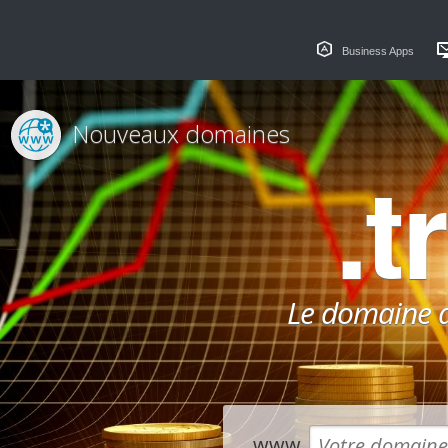
Business Apps
Nouveaux domaines
.t
Le domaine dé
www.