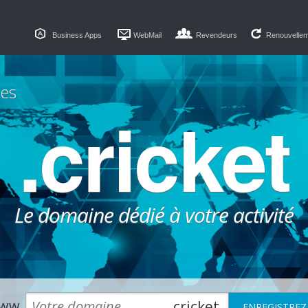
Business Apps
WebMail
Revendeurs
Renouvelle
es
.cricket
Le domaine dédié à votre activité
ww.
.cricket