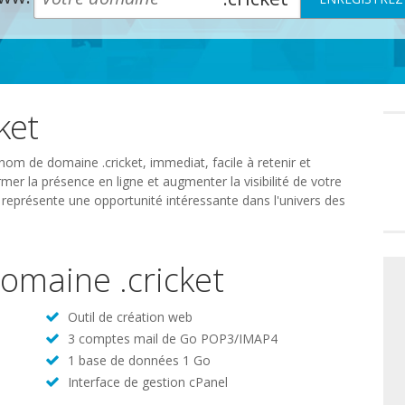
ket
Préféren
en
matière
de
nom de domaine .cricket, immediat, facile à retenir et
consente
mer la présence en ligne et augmenter la visibilité de votre
t représente une opportunité intéressante dans l'univers des
domaine .cricket
Outil de création web
3 comptes mail de Go POP3/IMAP4
1 base de données 1 Go
Interface de gestion cPanel