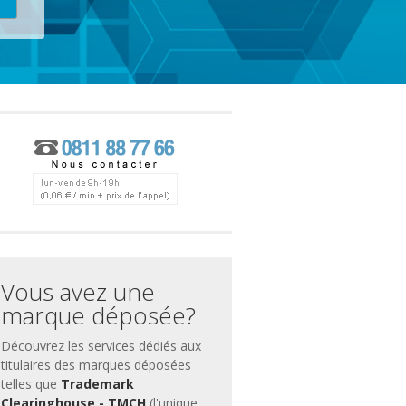
ces
ment
Vous avez une
marque déposée?
Découvrez les services dédiés aux
titulaires des marques déposées
telles que
Trademark
Clearinghouse - TMCH
(l'unique