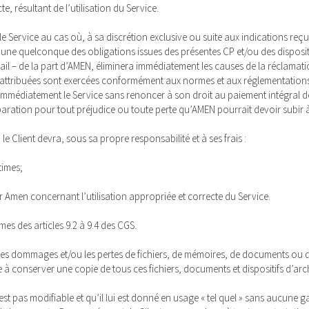
te, résultant de l’utilisation du Service.
e Service au cas où, à sa discrétion exclusive ou suite aux indications reç
 l’une quelconque des obligations issues des présentes CP et/ou des disposit
-mail – de la part d’AMEN, éliminera immédiatement les causes de la récla
nt attribuées sont exercées conformément aux normes et aux réglementations 
immédiatement le Service sans renoncer à son droit au paiement intégral d
éparation pour tout préjudice ou toute perte qu’AMEN pourrait devoir subir 
le Client devra, sous sa propre responsabilité et à ses frais :
times;
r Amen concernant l’utilisation appropriée et correcte du Service.
mes des articles 9.2 à 9.4 des CGS.
er les dommages et/ou les pertes de fichiers, de mémoires, de documents ou
age à conserver une copie de tous ces fichiers, documents et dispositifs d’arc
est pas modifiable et qu’il lui est donné en usage « tel quel » sans aucune 