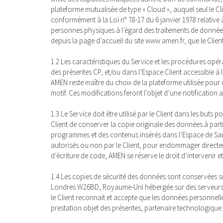
plateforme mutualisée de type « Cloud », auquel seul le C
conformément à la Loi n° 78-17 du 6 janvier 1978 relative à 
personnes physiques à l’égard des traitements de données
depuis la page d’accueil du site www.amen.fr, que le Clien
1.2 Les caractéristiques du Service et les procédures opér
des présentes CP, et/ou dans l’Espace Client accessible à l
AMEN reste maître du choix de la plateforme utilisée pour d
motif. Ces modifications feront l’objet d’une notification a
1.3 Le Service doit être utilisé par le Client dans les buts 
Client de conserver la copie originale des données à partir 
programmes et des contenus insérés dans l’Espace de Sauveg
autorisés ou non par le Client, pour endommager directem
d’écriture de code, AMEN se réserve le droit d’intervenir e
1.4 Les copies de sécurité des données sont conservées su
Londres W26BD, Royaume-Uni hébergée sur des serveurs sit
le Client reconnait et accepte que les données personnelles
prestation objet des présentes, partenaire technologique 