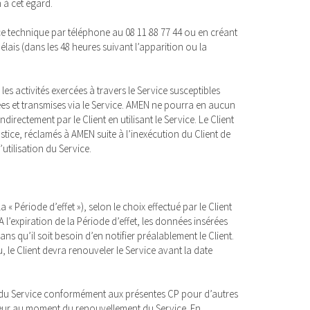
 à cet égard.
ce technique par téléphone au 08 11 88 77 44 ou en créant
élais (dans les 48 heures suivant l’apparition ou la
es activités exercées à travers le Service susceptibles
es et transmises via le Service. AMEN ne pourra en aucun
rectement par le Client en utilisant le Service. Le Client
stice, réclamés à AMEN suite à l’inexécution du Client de
utilisation du Service.
 « Période d’effet »), selon le choix effectué par le Client
 l’expiration de la Période d’effet, les données insérées
s qu’il soit besoin d’en notifier préalablement le Client.
, le Client devra renouveler le Service avant la date
t du Service conformément aux présentes CP pour d’autres
ueur au moment du renouvellement du Service. En