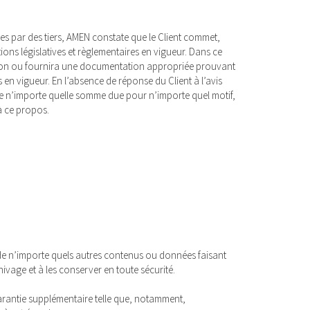
ues par des tiers, AMEN constate que le Client commet,
ions législatives et règlementaires en vigueur. Dans ce
mation ou fournira une documentation appropriée prouvant
en vigueur. En l’absence de réponse du Client à l’avis
e n’importe quelle somme due pour n’importe quel motif,
à ce propos.
 de n’importe quels autres contenus ou données faisant
hivage et à les conserver en toute sécurité.
garantie supplémentaire telle que, notamment,