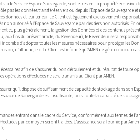
 via le Service Espace Sauvegarde, sont et restent la propriété exclusive du 
ntrôle pas les données transférées vers ou depuis l’Espace de Sauvegarde et
es données et leur teneur. Le Client est également exclusivement respons
s non autorisé à l’Espace de Sauvegarde par des tiers non autorisés. En ou
rement et, plus généralement, la gestion des Données et des contenus pré
t (ou, aux fins du présent article, du Revendeur), le Revendeur sera respon
il lui incombe d’adopter toutes les mesures nécessaires pour protéger les 
intrusion, d’attaque, etc. Le Client est informé qu’AMEN ne gère en aucun c
 nécessaires afin de s’assurer du bon déroulement et du résultat de toute opé
s opérations effectuées ne sera transmis au Client par AMEN.
de s’assurer qu’il dispose de suffisamment de capacité de stockage dans so
Espace de Sauvegarde est insuffisante, ou si toute la capacité de stockage e
ndes entrant dans le cadre du Service, conformément aux termes de l’articl
 effectuées par ce moyen seront traitées. L’assistance sera fournie par Amen
is.