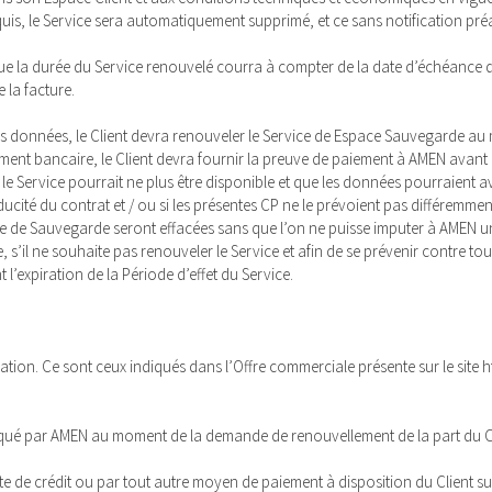
quis, le Service sera automatiquement supprimé, et ce sans notification pré
 que la durée du Service renouvelé courra à compter de la date d’échéance d
la facture.
e des données, le Client devra renouveler le Service de Espace Sauvegarde au m
ement bancaire, le Client devra fournir la preuve de paiement à AMEN avant la
le Service pourrait ne plus être disponible et que les données pourraient av
cité du contrat et / ou si les présentes CP ne le prévoient pas différemment, 
ace de Sauvegarde seront effacées sans que l’on ne puisse imputer à AMEN 
’il ne souhaite pas renouveler le Service et afin de se prévenir contre toute
’expiration de la Période d’effet du Service.
allation. Ce sont ceux indiqués dans l’Offre commerciale présente sur le site
pliqué par AMEN au moment de la demande de renouvellement de la part du C
te de crédit ou par tout autre moyen de paiement à disposition du Client s