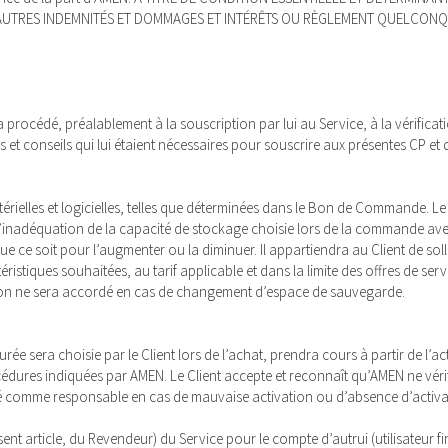
 D’AUTRES INDEMNITÉS ET DOMMAGES ET INTÉRÊTS OU RÈGLEMENT QUELCO
 a procédé, préalablement à la souscription par lui au Service, à la vérifica
s et conseils qui lui étaient nécessaires pour souscrire aux présentes CP e
rielles et logicielles, telles que déterminées dans le Bon de Commande. Le C
’inadéquation de la capacité de stockage choisie lors de la commande avec l
e ce soit pour l’augmenter ou la diminuer. Il appartiendra au Client de solli
ristiques souhaitées, au tarif applicable et dans la limite des offres de s
on ne sera accordé en cas de changement d’espace de sauvegarde.
rée sera choisie par le Client lors de l’achat, prendra cours à partir de l’act
cédures indiquées par AMEN. Le Client accepte et reconnaît qu’AMEN ne vérifi
é comme responsable en cas de mauvaise activation ou d’absence d’activat
ésent article, du Revendeur) du Service pour le compte d’autrui (utilisateur 