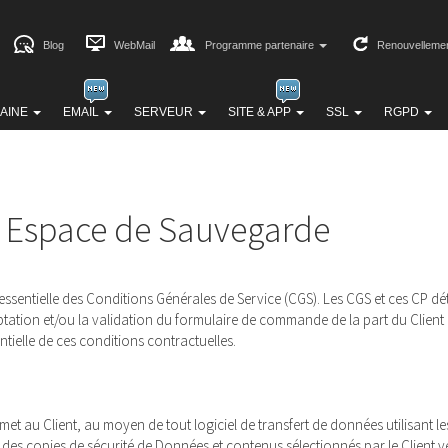
Blog
WebMail
Programme partenaire
Renouvelleme
AINE
EMAIL
SERVEUR
SITE & APP
SSL
RGPD
s Espace de Sauvegarde
 essentielle des Conditions Générales de Service (CGS). Les CGS et ces CP dét
tation et/ou la validation du formulaire de commande de la part du Client
tielle de ces conditions contractuelles.
met au Client, au moyen de tout logiciel de transfert de données utilisant 
des copies de sécurité de Données et contenus sélectionnés par le Client v