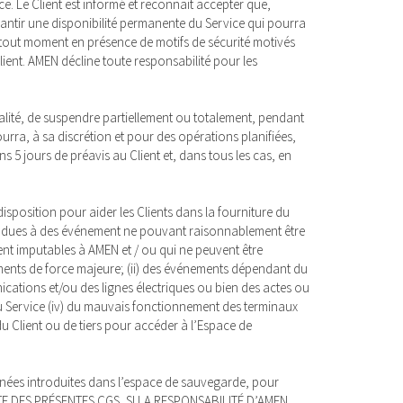
ce. Le Client est informé et reconnait accepter que,
rantir une disponibilité permanente du Service qui pourra
tout moment en présence de motifs de sécurité motivés
lient. AMEN décline toute responsabilité pour les
ialité, de suspendre partiellement ou totalement, pendant
rra, à sa discrétion et pour des opérations planifiées,
 5 jours de préavis au Client et, dans tous les cas, en
disposition pour aider les Clients dans la fourniture du
ice dues à des événement ne pouvant raisonnablement être
nt imputables à AMEN et / ou qui ne peuvent être
ments de force majeure; (ii) des événements dépendant du
ications et/ou des lignes électriques ou bien des actes ou
u Service (iv) du mauvais fonctionnement des terminaux
u Client ou de tiers pour accéder à l’Espace de
nnées introduites dans l’espace de sauvegarde, pour
ANTE DES PRÉSENTES CGS, SI LA RESPONSABILITÉ D’AMEN