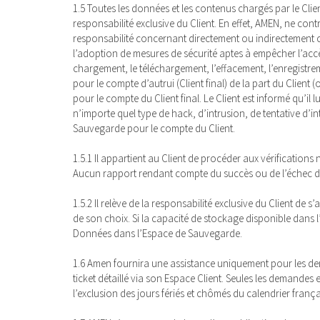
1.5 Toutes les données et les contenus chargés par le Client
responsabilité exclusive du Client. En effet, AMEN, ne co
responsabilité concernant directement ou indirectement c
l’adoption de mesures de sécurité aptes à empêcher l’accè
chargement, le téléchargement, l’effacement, l’enregist
pour le compte d’autrui (Client final) de la part du Clien
pour le compte du Client final. Le Client est informé qu’
n’importe quel type de hack, d’intrusion, de tentative d’
Sauvegarde pour le compte du Client.
1.5.1 Il appartient au Client de procéder aux vérifications
Aucun rapport rendant compte du succès ou de l’échec de
1.5.2 Il relève de la responsabilité exclusive du Client 
de son choix. Si la capacité de stockage disponible dans l’
Données dans l’Espace de Sauvegarde.
1.6 Amen fournira une assistance uniquement pour les dema
ticket détaillé via son Espace Client. Seules les demandes
l’exclusion des jours fériés et chômés du calendrier frança