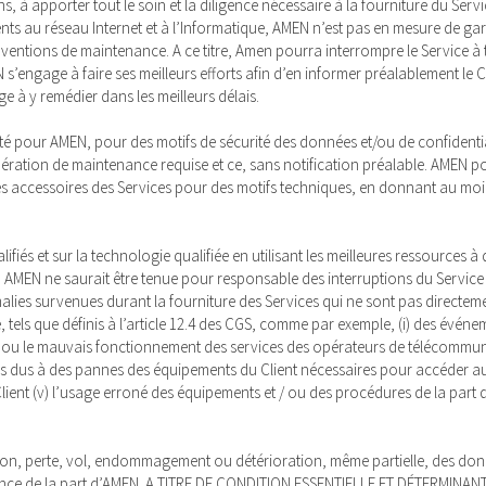
 à apporter tout le soin et la diligence nécessaire à la fourniture du Servi
rents au réseau Internet et à l’Informatique, AMEN n’est pas en mesure de ga
entions de maintenance. A ce titre, Amen pourra interrompre le Service à 
 s’engage à faire ses meilleurs efforts afin d’en informer préalablement le C
e à y remédier dans les meilleurs délais.
ilité pour AMEN, pour des motifs de sécurité des données et/ou de confident
ration de maintenance requise et ce, sans notification préalable. AMEN pou
ues accessoires des Services pour des motifs techniques, en donnant au moins
iés et sur la technologie qualifiée en utilisant les meilleures ressources à 
t, AMEN ne saurait être tenue pour responsable des interruptions du Serv
es survenues durant la fourniture des Services qui ne sont pas directeme
ls que définis à l’article 12.4 des CGS, comme par exemple, (i) des événe
tion ou le mauvais fonctionnement des services des opérateurs de télécommun
es dus à des pannes des équipements du Client nécessaires pour accéder a
lient (v) l’usage erroné des équipements et / ou des procédures de la part d
tion, perte, vol, endommagement ou détérioration, même partielle, des do
igence de la part d’AMEN. A TITRE DE CONDITION ESSENTIELLE ET DÉTERMIN