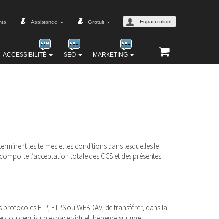
Espace client
nts
Assistance
Gratuit
ACCESSIBILITÉ
SEO
MARKETING
erminent les termes et les conditions dans lesquelles le
 comporte l’acceptation totale des CGS et des présentes
les protocoles FTP, FTPS ou WEBDAV, de transférer, dans la
ers ou depuis un espace virtuel, hébergé sur une