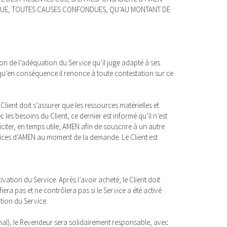
NQUE, TOUTES CAUSES CONFONDUES, QU’AU MONTANT DE
tion de l’adéquation du Service qu’il juge adapté à ses
t qu’en conséquence il renonce à toute contestation sur ce
lient doit s’assurer que les ressources matérielles et
es besoins du Client, ce dernier est informé qu’il n’est
citer, en temps utile, AMEN afin de souscrire à un autre
ervices d’AMEN au moment de la demande. Le Client est
ivation du Service. Après l’avoir acheté, le Client doit
era pas et ne contrôlera pas si le Service a été activé
ion du Service.
final), le Revendeur sera solidairement responsable, avec