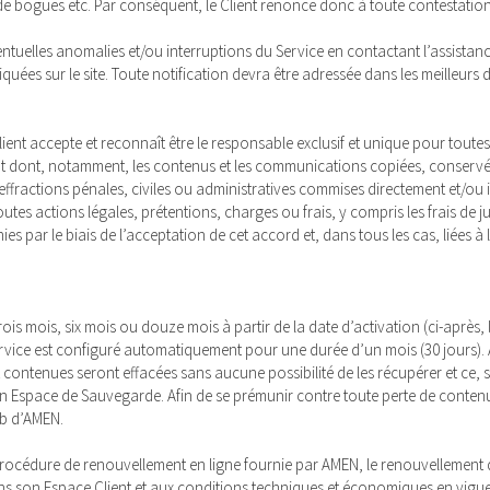
de bogues etc. Par conséquent, le Client renonce donc à toute contestation
ntuelles anomalies et/ou interruptions du Service en contactant l’assistan
quées sur le site. Toute notification devra être adressée dans les meilleurs d
ient accepte et reconnaît être le responsable exclusif et unique pour toutes l
nt dont, notamment, les contenus et les communications copiées, conservé
fractions pénales, civiles ou administratives commises directement et/ou indi
tes actions légales, prétentions, charges ou frais, y compris les frais de ju
 par le biais de l’acceptation de cet accord et, dans tous les cas, liées à l’
ois mois, six mois ou douze mois à partir de la date d’activation (ci-après, la
 service est configuré automatiquement pour une durée d’un mois (30 jours). A
contenues seront effacées sans aucune possibilité de les récupérer et ce, san
 son Espace de Sauvegarde. Afin de se prémunir contre toute perte de contenu
eb d’AMEN.
a procédure de renouvellement en ligne fournie par AMEN, le renouvellemen
dans son Espace Client et aux conditions techniques et économiques en vig