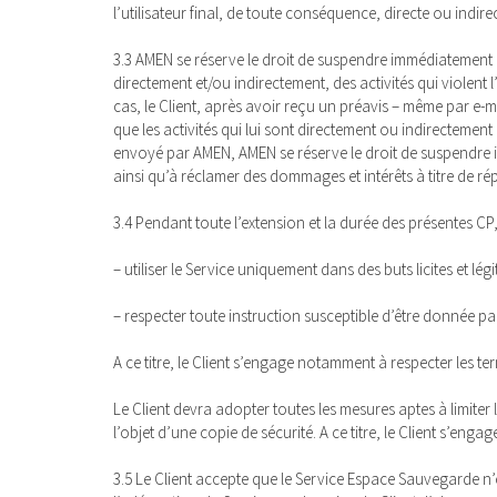
l’utilisateur final, de toute conséquence, directe ou indirec
3.3 AMEN se réserve le droit de suspendre immédiatement l
directement et/ou indirectement, des activités qui violent
cas, le Client, après avoir reçu un préavis – même par e
que les activités qui lui sont directement ou indirecteme
envoyé par AMEN, AMEN se réserve le droit de suspendre 
ainsi qu’à réclamer des dommages et intérêts à titre de r
3.4 Pendant toute l’extension et la durée des présentes CP, 
– utiliser le Service uniquement dans des buts licites et légi
– respecter toute instruction susceptible d’être donnée pa
A ce titre, le Client s’engage notamment à respecter les ter
Le Client devra adopter toutes les mesures aptes à limit
l’objet d’une copie de sécurité. A ce titre, le Client s’eng
3.5 Le Client accepte que le Service Espace Sauvegarde n’