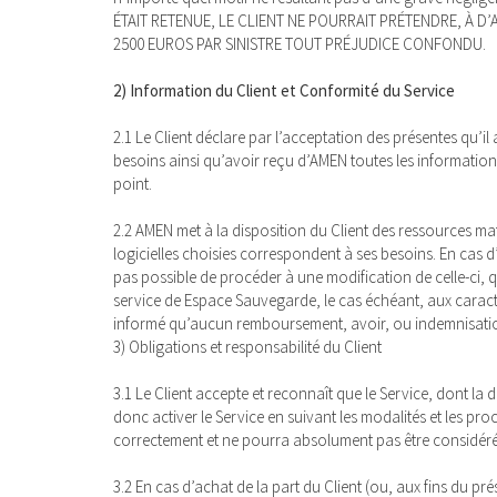
ÉTAIT RETENUE, LE CLIENT NE POURRAIT PRÉTENDRE, À
2500 EUROS PAR SINISTRE TOUT PRÉJUDICE CONFONDU.
2) Information du Client et Conformité du Service
2.1 Le Client déclare par l’acceptation des présentes qu’il
besoins ainsi qu’avoir reçu d’AMEN toutes les information
point.
2.2 AMEN met à la disposition du Client des ressources maté
logicielles choisies correspondent à ses besoins. En cas d
pas possible de procéder à une modification de celle-ci, qu
service de Espace Sauvegarde, le cas échéant, aux caracté
informé qu’aucun remboursement, avoir, ou indemnisati
3) Obligations et responsabilité du Client
3.1 Le Client accepte et reconnaît que le Service, dont la du
donc activer le Service en suivant les modalités et les pro
correctement et ne pourra absolument pas être considér
3.2 En cas d’achat de la part du Client (ou, aux fins du pr