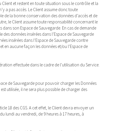
Client et restent en toute situation sous le contrôle et la
 n’y a pas accès. Le Client assume donc toute
able de la bonne conservation des données d’accès et de
tre, le Client assume toute responsabilité concernant le
sents dans son Espace de Sauvegarde. En cas de demande
sable des données insérées dans l’Espace de Sauvegarde
Données insérées dans l’Espace de Sauvegarde contre
as et en aucune façon les données et/ou l’Espace de
ration effectuée dans le cadre de l’utilisation du Service.
n Espace de Sauvegarde pour pouvoir charger les Données
st utilisée, il ne sera plus possible de charger des
e 18 des CGS. A cet effet, le Client devra envoyer un
 du lundi au vendredi, de 9 heures à 17 heures, à