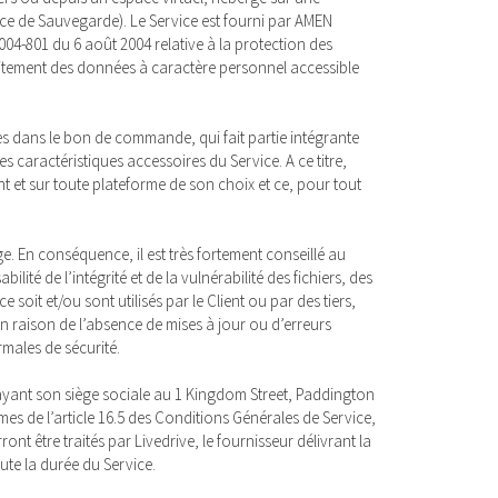
ace de Sauvegarde). Le Service est fourni par AMEN
2004-801 du 6 août 2004 relative à la protection des
raitement des données à caractère personnel accessible
ées dans le bon de commande, qui fait partie intégrante
s caractéristiques accessoires du Service. A ce titre,
ent et sur toute plateforme de son choix et ce, pour tout
vage. En conséquence, il est très fortement conseillé au
ité de l’intégrité et de la vulnérabilité des fichiers, des
it et/ou sont utilisés par le Client ou par des tiers,
 raison de l’absence de mises à jour ou d’erreurs
rmales de sécurité.
d ayant son siège sociale au 1 Kingdom Street, Paddington
s de l’article 16.5 des Conditions Générales de Service,
nt être traités par Livedrive, le fournisseur délivrant la
ute la durée du Service.