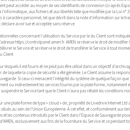
lient peut accéder au moyen de ses identifiants de connexion (ci-après Esp
l’informatique, aux fichiers et aux libertés telle que modifiée par la Loi n° 
 à caractère personnel, tel que décrit dans la note d’information sur le t
t déclare avoir lue et acceptée sans réserve.
ationnelles concernant l’utilisation du Service par le du Client sont indiqu
’adresse https://controlpanel.amen.fr. AMEN se réserve le droit de modifier le
élivrer le Service et se réserve le droit de transférer le Service à tout mom
u Client.
pour lesquels il est fourni et ne peut pas être utilisé dans un objectif d’archi
de laquelle la copie de sécurité a été générée. Le Client assume la responsabil
arde. Si ceux-ci menacent l’intégrité du système de quelque façon que ce so
ent ou indirectement les services fournis par la plate-forme, notamment en
t suspendre le Service tant que le Client n’aura pas rétabli les conditions no
r une plate-forme de type » cloud » de, propriété de Livedrive Internet Lt
ués au sein de l’Union Européenne. A cet effet, et conformément aux terme
 et les contenus introduits par le Client dans l’Espace de Sauvegarde pourro
d’AMEN, exclusivement aux fins de la fourniture du Service et ce pendant to