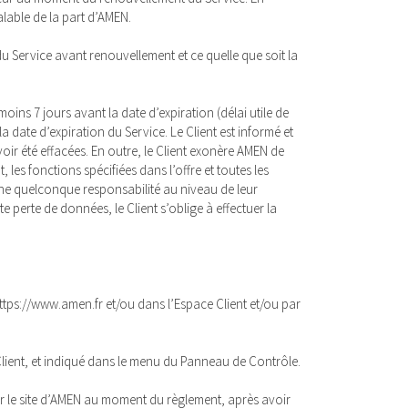
alable de la part d’AMEN.
u Service avant renouvellement et ce quelle que soit la
oins 7 jours avant la date d’expiration (délai utile de
 date d’expiration du Service. Le Client est informé et
oir été effacées. En outre, le Client exonère AMEN de
les fonctions spécifiées dans l’offre et toutes les
une quelconque responsabilité au niveau de leur
 perte de données, le Client s’oblige à effectuer la
 https://www.amen.fr et/ou dans l’Espace Client et/ou par
lient, et indiqué dans le menu du Panneau de Contrôle.
ur le site d’AMEN au moment du règlement, après avoir