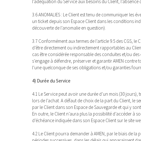
l’adéquation du Service aux besoins du Client, l’absence 
3.6 ANOMALIES : Le Client est tenu de communiquer les éve
un ticket depuis son Espace Client dans les conditions indi
découverte de l’anomalie en question).
3.7 Conformément aux termes de l’article 9.5 des CGS, le Cl
d’être directement ou indirectement rapportables au Clie
cas être considérée responsable des conduites et/ou des ef
s’engage à défendre, préserver et garantir AMEN contre tou
l’une quelconque de ses obligations et/ou garanties fournies
4) Durée du Service
4.1 Le Service peut avoir une durée d’un mois (30 jours), tr
lors de l’achat. A défaut de choix de la part du Client, le
par le Client dans son Espace de Sauvegarde et qui y sont 
En outre, le Client n’aura plus la possibilité d’accéder à
d’échéance indiquée dans son Espace Client sur le site w
4.2 Le Client pourra demander à AMEN, par le biais de l
périodes successives, dans les délais qui apparaissent 