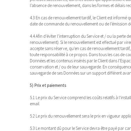
l’absence de renouvellement, dans les formes et délais re
4.3 En cas de renouvellement tardif, le Client est informé
date de commande du renouvellement ou de l’émission de 
4.4 Afin d’éviter l’interruption du Service et / ou la pert
renouvellement). Si le renouvellement est effectué par vir
accepte sans réserve, qu’en cas de renouvellement tardif, 
toute responsabilité à ce propos. Dans tous les cas de cadu
Données et les contenus insérés par le Client dans l’Esp
conservation et / ou de leur sauvegarde. En conséquence, s
sauvegarde de ses Données sur un support différent avant l
5) Prix et paiements
5.1 Le prix du Service comprend les coûts relatifs à l’inst
email.
5.2 Le prix du renouvellement sera le prix en vigueur ap
5.3 Le montant dû pour le Service devra être payé par car