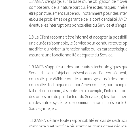
1.7 AMEN s’engage, sur la base d’une obligation de moyens,
compte tenu de la nature particulière et des risques inhé
être ponctuellement suspendu, notamment pour des interv
et/ou de problèmes de garantie de la confidentialité. AMEN
éventuelles interruptions ponctuelles du Service et s’engag
1.8 Le Client reconnait être informé et accepter la possib
une durée raisonnable, le Service pour conduire toute opé
modifier ou réviser la fonctionnalité ou les caractéristiq
assurant une fonctionnalité adéquate du Service.
1.9 AMEN s’appuie sur des partenaires technologiques qualif
Service faisant l’objet du présent accord. Par conséquen
contrôlés par AMEN et/ou des dommages dus à des anomali
contrôlées techniquement par Amen comme, par exemple, te
fait de tiers comme, à simple titre d’exemple, l’interrup
des omissions du producteur du Service (iii) les dommag
ou des autres systèmes de communication utilisés par le C
Sauvegarde, etc.
1.10 AMEN décline toute responsabilité en cas de destruc
n’importe quel motif ne résultant pas d’une grave négl