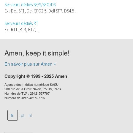
Serveurs dédiés SF/S/SFO/DS
Ex : Dell SF1, Dell SFO2.5, Dell SF7, DS4.5 ...
Serveurs dédiés RT
Ex : RT1, RT4, RT7, ...
Amen, keep it simple!
En savoir plus sur Amen »
Copyright © 1999 - 2025 Amen
Agence des médias numérique SASU
200 rue de la Croix Nivert, 75015, Paris.
Numéro de TVA : 29421527797
Numéro de siren 421527797
fr
pt
nl