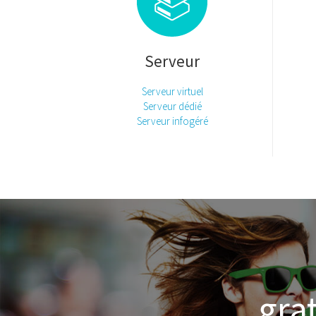
Serveur
Serveur virtuel
Serveur dédié
Serveur infogéré
gra