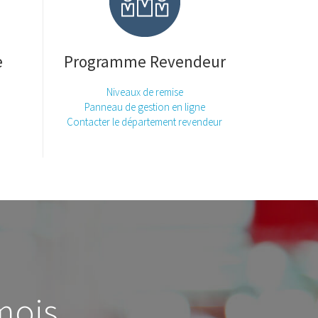
e
Programme Revendeur
Niveaux de remise
Panneau de gestion en ligne
Contacter le département revendeur
mois