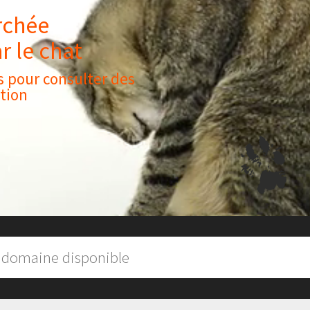
rchée
r le chat
s pour consulter des
tion