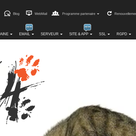
Blog
WebMail
Programme partenaire
Renouvelleme
AINE
EMAIL
SERVEUR
SITE & APP
SSL
RGPD