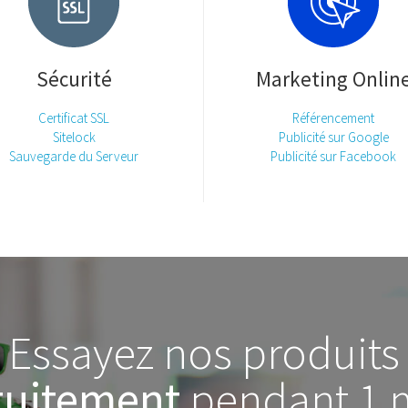
Sécurité
Marketing Onlin
Certificat SSL
Référencement
Sitelock
Publicité sur Google
Sauvegarde du Serveur
Publicité sur Facebook
Essayez nos produits
tuitement
pendant 1 