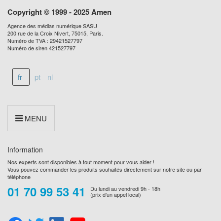
Copyright © 1999 - 2025 Amen
Agence des médias numérique SASU
200 rue de la Croix Nivert, 75015, Paris.
Numéro de TVA : 29421527797
Numéro de siren 421527797
fr
pt
nl
MENU
Information
Nos experts sont disponibles à tout moment pour vous aider !
Vous pouvez commander les produits souhaités directement sur notre site ou par
téléphone
01 70 99 53 41
Du lundi au vendredi 9h - 18h
(prix d’un appel local)