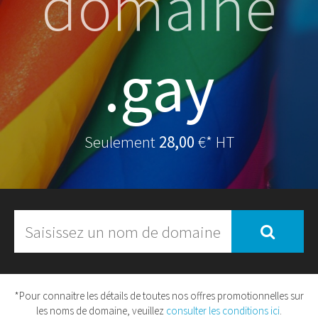
domaine
.gay
Seulement
28,00
€* HT
*Pour connaitre les détails de toutes nos offres promotionnelles sur
les noms de domaine, veuillez
consulter les conditions ici
.