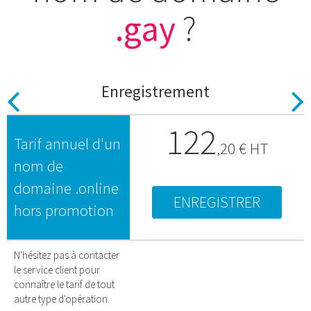
.gay
?
Enregistrement
Previous
N
122
Tarif annuel d'un
,
20
€ HT
nom de
domaine .online
ENREGISTRER
hors promotion
N'hésitez pas à contacter
le service client pour
connaître le tarif de tout
autre type d'opération.