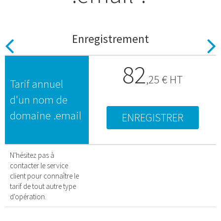
Enregistrement
Previous
N
82
,
25
€ HT
Tarif annuel
d'un nom de
domaine .email
ENREGISTRER
N'hésitez pas à
contacter le service
client pour connaître le
tarif de tout autre type
d'opération.