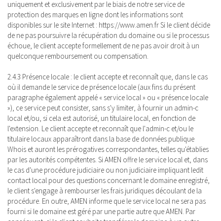
uniquement et exclusivement par le biais de notre service de
protection des marques en ligne dont les informations sont
disponibles sur le site Internet : https://www.amen.fr Si le client décide
de ne pas poursuivre la récupération du domaine ou si le processus
échoue, le client accepte formellement de ne pas avoir droit à un
quelconque remboursement ou compensation.
2.4.3 Présence locale : le client accepte et reconnaît que, dans le cas
où il demande le service de présence locale (aux fins du présent
paragraphe également appelé « service local » ou « présence locale
»), ce service peut consister, sans s'y limiter, à fournir un admin-c
local et/ou, si cela est autorisé, un titulaire local, en fonction de
l'extension. Le client accepte et reconnaît que l'admin-c et/ou le
titulaire locaux apparaîtront dans la base de données publique
Whois et auront les prérogatives correspondantes, telles qu'établies
par les autorités compétentes. Si AMEN offre le service local et, dans
le cas d'une procédure judiciaire ou non judiciaire impliquant ledit
contact local pour des questions concernant le domaine enregistré,
le client s'engage à rembourser les frais juridiques découlant de la
procédure. En outre, AMEN informe que le service local ne sera pas
fourni si le domaine est géré par une partie autre que AMEN. Par