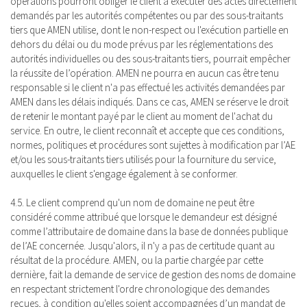
opérations pourront obliger le client à exécuter des actes directement
demandés par les autorités compétentes ou par des sous-traitants
tiers que AMEN utilise, dont le non-respect ou l'exécution partielle en
dehors du délai ou du mode prévus par les réglementations des
autorités individuelles ou des sous-traitants tiers, pourrait empêcher
la réussite de l’opération. AMEN ne pourra en aucun cas être tenu
responsable si le client n'a pas effectué les activités demandées par
AMEN dans les délais indiqués. Dans ce cas, AMEN se réserve le droit
de retenir le montant payé par le client au moment de l'achat du
service. En outre, le client reconnaît et accepte que ces conditions,
normes, politiques et procédures sont sujettes à modification par l’AE
et/ou les sous-traitants tiers utilisés pour la fourniture du service,
auxquelles le client s'engage également à se conformer.
4.5. Le client comprend qu'un nom de domaine ne peut être
considéré comme attribué que lorsque le demandeur est désigné
comme l’attributaire de domaine dans la base de données publique
de l’AE concernée. Jusqu'alors, il n'y a pas de certitude quant au
résultat de la procédure. AMEN, ou la partie chargée par cette
dernière, fait la demande de service de gestion des noms de domaine
en respectant strictement l'ordre chronologique des demandes
reçues, à condition qu'elles soient accompagnées d’un mandat de