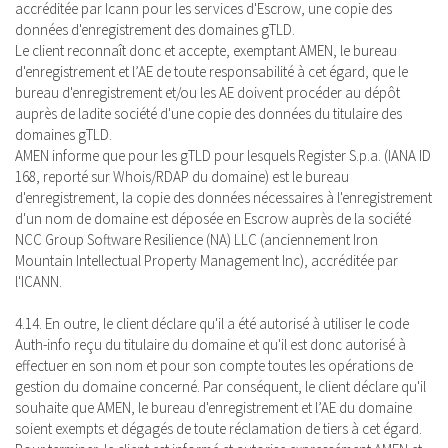
accréditée par Icann pour les services d'Escrow, une copie des
données d'enregistrement des domaines gTLD.
Le client reconnaît donc et accepte, exemptant AMEN, le bureau
d'enregistrement et l’AE de toute responsabilité à cet égard, que le
bureau d'enregistrement et/ou les AE doivent procéder au dépôt
auprès de ladite société d'une copie des données du titulaire des
domaines gTLD.
AMEN informe que pour les gTLD pour lesquels Register S.p.a. (IANA ID
168, reporté sur Whois/RDAP du domaine) est le bureau
d'enregistrement, la copie des données nécessaires à l'enregistrement
d'un nom de domaine est déposée en Escrow auprès de la société
NCC Group Software Resilience (NA) LLC (anciennement Iron
Mountain Intellectual Property Management Inc), accréditée par
l'ICANN.
4.14. En outre, le client déclare qu'il a été autorisé à utiliser le code
Auth-info reçu du titulaire du domaine et qu'il est donc autorisé à
effectuer en son nom et pour son compte toutes les opérations de
gestion du domaine concerné. Par conséquent, le client déclare qu'il
souhaite que AMEN, le bureau d'enregistrement et l’AE du domaine
soient exempts et dégagés de toute réclamation de tiers à cet égard.