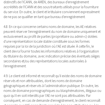
distinctifs de l'ICANN, de AMEN, des bureaux d'enregistrement
accrédités de l'ICANN et des sous-traitants utilisés pour la fourniture
du service. En outre, le client et le titulaire conviennent expressément
de ne pas se qualifier en tant que bureau d'enregistrement.
4.8. En ce qui concerne certains noms de domaine, les AE relatives
peuvent réserver l'enregistrement du nom de domaine uniquement et
exclusivement au profit de parties (propriétaire ou admin-c) dotées
d'une représentation locale stable constituée sous les formes
requises par la loi de la juridiction où l’AE est située. À cette fin, le
client devra fournir toutes les informations relatives à l'organisation
du titulaire du domaine, avec indication précise des éventuels sièges
secondaires et/ou des représentations locales autorisées à
l'enregistrement.
4.9. Le client est informé et reconnaît qu'il existe des noms de domaine
réservés et non attribuables, dont les noms de domaine
géographiques et réservés à l'administration publique. En outre, les
noms de domaine pornographiques ou blasphématoires, illégaux ou
quoi qu'il en soit interdits par l’AE ne sont pas attribuables. Par
conséquent, en cas de demande d'enregistrement, le client reconnaît