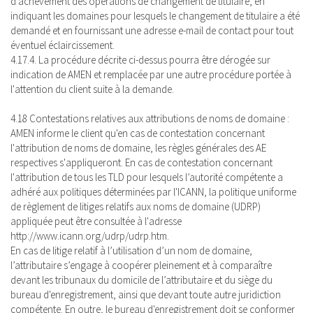
d'achèvement des opérations de changement de titulaire, en
indiquant les domaines pour lesquels le changement de titulaire a été
demandé et en fournissant une adresse e-mail de contact pour tout
éventuel éclaircissement.
4.17.4. La procédure décrite ci-dessus pourra être dérogée sur
indication de AMEN et remplacée par une autre procédure portée à
l'attention du client suite à la demande.
4.18 Contestations relatives aux attributions de noms de domaine :
AMEN informe le client qu'en cas de contestation concernant
l'attribution de noms de domaine, les règles générales des AE
respectives s'appliqueront. En cas de contestation concernant
l'attribution de tous les TLD pour lesquels l’autorité compétente a
adhéré aux politiques déterminées par l'ICANN, la politique uniforme
de règlement de litiges relatifs aux noms de domaine (UDRP)
appliquée peut être consultée à l'adresse
http://www.icann.org/udrp/udrp.htm.
En cas de litige relatif à l’utilisation d’un nom de domaine,
l’attributaire s’engage à coopérer pleinement et à comparaître
devant les tribunaux du domicile de l’attributaire et du siège du
bureau d'enregistrement, ainsi que devant toute autre juridiction
compétente. En outre, le bureau d'enregistrement doit se conformer