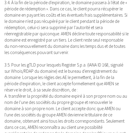
3.4. À la fin de la période d'expiration, le domaine passera à l'état de «
période de rédemption ». Dans ce cas, le client pourra récupérer le
domaine en payant les coûts et les éventuels frais supplémentaires. Si
le domaine n'est pas récupéré par le client pendant la période de
rédemption, celui-ci sera supprimé par l'autorité et sera
réenregistrable par quiconque. AMEN décline toute responsabilité si le
domaine est enregistré par un tiers. Le client reste seul responsable
du non-renouvellement du domaine dans les temps dus et de toutes
les conséquences pouvant survenir.
3.5. Pour les gTLD pour lesquels Register S.p.a. (IANA ID 168, signalé
sur Whois/RDAP du domaine) est le bureau d'enregistrement du
domaine. Lorsque les règles des AE le permettent, à la fin de la
période d'expiration, le client accepte formellement que AMEN se
réserve le droit, à sa seule discrétion, de :
A. transférer la propriété du domaine expiré à son propre nom ou au
nom de l’une des sociétés du propre groupe et renouveler le
domaine à son propre nom. Le client accepte donc que AMEN ou
l'une des sociétés du groupe AMEN devienne le titulaire de ce
domaine, obtenant ainsi tous les droits correspondants. Seulement
dans ce cas, AMEN reconnaîtra au client une possibilité