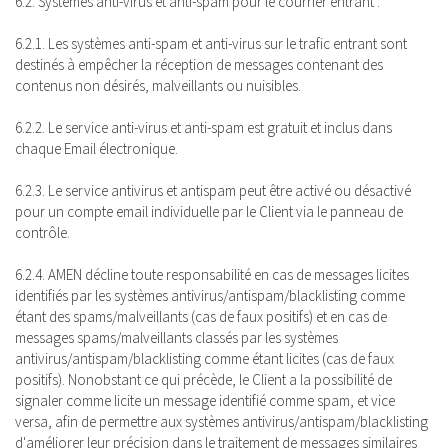
6.2. Systèmes anti-virus et anti-spam pour le courrier entrant :
6.2.1. Les systèmes anti-spam et anti-virus sur le trafic entrant sont
destinés à empêcher la réception de messages contenant des
contenus non désirés, malveillants ou nuisibles.
6.2.2. Le service anti-virus et anti-spam est gratuit et inclus dans
chaque Email électronique.
6.2.3. Le service antivirus et antispam peut être activé ou désactivé
pour un compte email individuelle par le Client via le panneau de
contrôle.
6.2.4. AMEN décline toute responsabilité en cas de messages licites
identifiés par les systèmes antivirus/antispam/blacklisting comme
étant des spams/malveillants (cas de faux positifs) et en cas de
messages spams/malveillants classés par les systèmes
antivirus/antispam/blacklisting comme étant licites (cas de faux
positifs). Nonobstant ce qui précède, le Client a la possibilité de
signaler comme licite un message identifié comme spam, et vice
versa, afin de permettre aux systèmes antivirus/antispam/blacklisting
d'améliorer leur précision dans le traitement de messages similaires