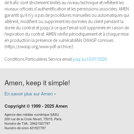
de trafic sont strictement limités au niveau technique et reflètent les
niveaux officiels d'authentification et les permissions associées. AMEN
garantit qu'il n'y a pas de procédures manuelles ou automatiques qui
altèrent, modifient ou suppriment les données du client pendant la
durée du contrat et jusqu'à ce que l’email soit supprimée en raison de
l'expiration du contrat. AMEN vérifie périodiquement et à chaque mise
en production la présence de vulnérabilités OWASP connues
(https://owasp.org/www-pdf-archive/).
Conditions Particulières Service email
jusq'au 10/07/2026
Amen, keep it simple!
En savoir plus sur Amen »
Copyright © 1999 - 2025 Amen
Agence des médias numérique SASU
200 rue de la Croix Nivert, 75015, Paris.
Numéro de TVA : 29421527797
Numéro de siren 421527797