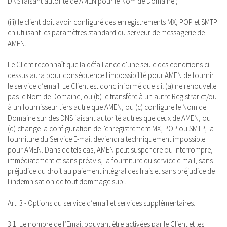
DNS faisant autorité de AMEN pour le Nom de Domaine ;
(iii) le client doit avoir configuré des enregistrements MX, POP et SMTP
en utilisant les paramètres standard du serveur de messagerie de
AMEN.
Le Client reconnaît que la défaillance d'une seule des conditions ci-
dessus aura pour conséquence l'impossibilité pour AMEN de fournir
le service d’email. Le Client est donc informé que s'il (a) ne renouvelle
pas le Nom de Domaine, ou (b) le transfère à un autre Registrar et/ou
à un fournisseur tiers autre que AMEN, ou (c) configure le Nom de
Domaine sur des DNS faisant autorité autres que ceux de AMEN, ou
(d) change la configuration de l'enregistrement MX, POP ou SMTP, la
fourniture du Service E-mail deviendra techniquement impossible
pour AMEN. Dans de tels cas, AMEN peut suspendre ou interrompre,
immédiatement et sans préavis, la fourniture du service e-mail, sans
préjudice du droit au paiement intégral des frais et sans préjudice de
l'indemnisation de tout dommage subi.
Art. 3 - Options du service d’email et services supplémentaires.
3.1. Le nombre de l’Email pouvant être activées par le Client et les