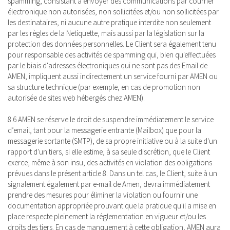
spamming, consistant à envoyer des communications par courrier
électronique non autorisées, non sollicitées et/ou non sollicitées par
les destinataires, ni aucune autre pratique interdite non seulement
par les règles de la Netiquette, mais aussi par la législation sur la
protection des données personnelles. Le Client sera également tenu
pour responsable des activités de spamming qui, bien qu'effectuées
par le biais d'adresses électroniques qui ne sont pas des Email de
AMEN, impliquent aussi indirectement un service fourni par AMEN ou
sa structure technique (par exemple, en cas de promotion non
autorisée de sites web hébergés chez AMEN).
8.6 AMEN se réserve le droit de suspendre immédiatement le service
d’email, tant pour la messagerie entrante (Mailbox) que pour la
messagerie sortante (SMTP), de sa propre initiative ou à la suite d'un
rapport d'un tiers, si elle estime, à sa seule discrétion, que le Client
exerce, même à son insu, des activités en violation des obligations
prévues dans le présent article 8. Dans un tel cas, le Client, suite à un
signalement également par e-mail de Amen, devra immédiatement
prendre des mesures pour éliminer la violation ou fournir une
documentation appropriée prouvant que la pratique qu'il a mise en
place respecte pleinement la réglementation en vigueur et/ou les
droits des tiers. En cas de manquement à cette obligation, AMEN aura