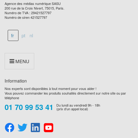
Agence des médias numérique SASU
200 rue de la Croix Nivert, 75015, Paris.
Numéro de TVA : 29421527797
Numéro de siren 421527797
fr
pt
nl
MENU
Information
Nos experts sont disponibles à tout moment pour vous aider !
Vous pouvez commander les produits souhaités directement sur notre site ou par
téléphone
01 70 99 53 41
Du lundi au vendredi 9h - 18h
(prix d’un appel local)