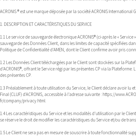
ACRONIS ® est une marque déposée par la société ACRONIS International Gmb
1. DESCRIPTION ET CARACTÉRISTIQUES DU SERVICE
1.1 Le service de sauvegarde électronique ACRONIS® (ci-après le « Service 
sauvegarde des Données Client, dans les limites de capacité spécifiées dan
Politique de Confidentialité d’AMEN, dont le Client confirme avoir pris conn
1.2 Les Données Client téléchargées par le Client sont stockées sur la Pla
d’ACRONIS®, offrant le Service régi par les présentes CP via la Plateforme.
des présentes CP.
1.3 Préalablement à toute utilisation du Service, le Client déclare avoir l
Final (CLUF) d'ACRONIS, accessible à l’adresse suivante : https://www.ACR
fr/company/privacy.html.
1.4 Les caractéristiques du Service et les modalités d’utilisation par le Clie
se réserve le droit de modifier les caractéristiques du Service et/ou de tran
1.5 Le Client ne sera pas en mesure de souscrire à toute fonctionnalité sup