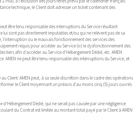
17h00, à l’exclusion des jours fériés prévu par le calendrier français.
stance technique, le Client doit adresser un ticket contenant des
 peut être tenu responsable des interruptions du Service résultant
lui sont pas directement imputables et/ou qui ne relèvent pas de sa
que, l'interruption ou le mauvais fonctionnement des services des
équipement requis pour accéder au Service (iv) le dysfonctionnement des
 des tiers afin d’accéder au Service d’Hébergement Dédié, etc. AMEN
nce. AMEN ne peut être tenu responsable des interruptions du Service, et
 au Client. AMEN peut, à sa seule discrétion dans le cadre des opérations
informer le Client moyennant un préavis d'au moins cinq (5) jours ouvrés
ice d’Hébergement Dédié, qui ne serait pas causée par une négligence
écoulant du Contrat est limitée au montant total payé par le Client à AMEN