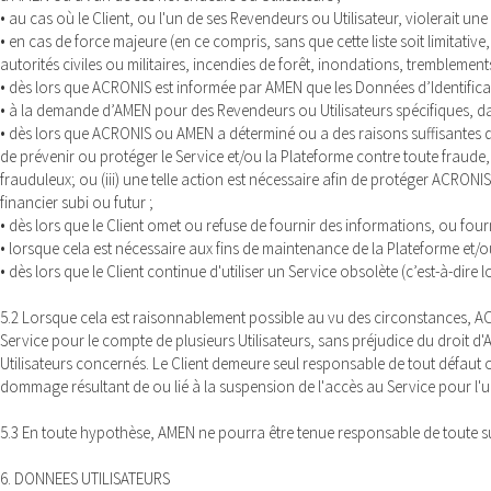
• au cas où le Client, ou l'un de ses Revendeurs ou Utilisateur, violerait un
• en cas de force majeure (en ce compris, sans que cette liste soit limitati
autorités civiles ou militaires, incendies de forêt, inondations, tremblement
• dès lors que ACRONIS est informée par AMEN que les Données d’Identific
• à la demande d’AMEN pour des Revendeurs ou Utilisateurs spécifiques, da
• dès lors que ACRONIS ou AMEN a déterminé ou a des raisons suffisantes de pen
de prévenir ou protéger le Service et/ou la Plateforme contre toute fraude,
frauduleux; ou (iii) une telle action est nécessaire afin de protéger ACRONI
financier subi ou futur ;
• dès lors que le Client omet ou refuse de fournir des informations, ou four
• lorsque cela est nécessaire aux fins de maintenance de la Plateforme et/
• dès lors que le Client continue d'utiliser un Service obsolète (c’est-à-dire
5.2 Lorsque cela est raisonnablement possible au vu des circonstances, ACR
Service pour le compte de plusieurs Utilisateurs, sans préjudice du droit d'
Utilisateurs concernés. Le Client demeure seul responsable de tout défaut
dommage résultant de ou lié à la suspension de l'accès au Service pour l'
5.3 En toute hypothèse, AMEN ne pourra être tenue responsable de toute su
6. DONNEES UTILISATEURS