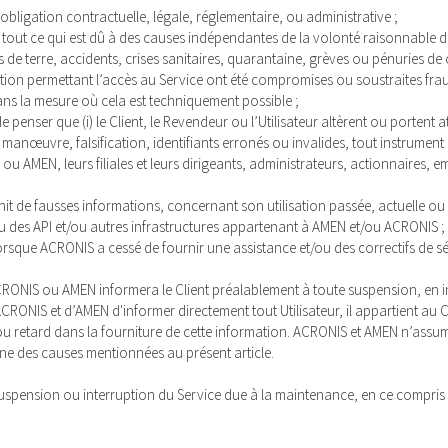
e obligation contractuelle, légale, réglementaire, ou administrative ;
ve, tout ce qui est dû à des causes indépendantes de la volonté raisonnable 
s de terre, accidents, crises sanitaires, quarantaine, grèves ou pénuries de c
ation permettant l’accès au Service ont été compromises ou soustraites fr
ns la mesure où cela est techniquement possible ;
ser que (i) le Client, le Revendeur ou l’Utilisateur altèrent ou portent attei
 manœuvre, falsification, identifiants erronés ou invalides, tout instrument
S ou AMEN, leurs filiales et leurs dirigeants, administrateurs, actionnaires
nit de fausses informations, concernant son utilisation passée, actuelle ou 
ou des API et/ou autres infrastructures appartenant à AMEN et/ou ACRONIS ;
 lorsque ACRONIS a cessé de fournir une assistance et/ou des correctifs de séc
ONIS ou AMEN informera le Client préalablement à toute suspension, en indiq
ACRONIS et d’AMEN d'informer directement tout Utilisateur, il appartient au 
 ou retard dans la fourniture de cette information. ACRONIS et AMEN n’ass
une des causes mentionnées au présent article.
spension ou interruption du Service due à la maintenance, en ce compris e