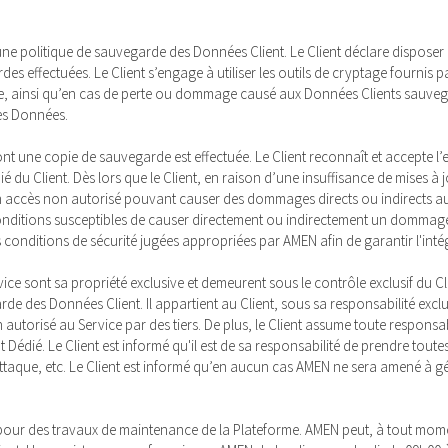
é une politique de sauvegarde des Données Client. Le Client déclare dispos
es effectuées. Le Client s’engage à utiliser les outils de cryptage fournis 
e, ainsi qu’en cas de perte ou dommage causé aux Données Clients sauvegard
ses Données.
t une copie de sauvegarde est effectuée. Le Client reconnaît et accepte l’ent
du Client. Dès lors que le Client, en raison d’une insuffisance de mises à j
un accès non autorisé pouvant causer des dommages directs ou indirects au Se
 conditions susceptibles de causer directement ou indirectement un dommage
s conditions de sécurité jugées appropriées par AMEN afin de garantir l'intég
vice sont sa propriété exclusive et demeurent sous le contrôle exclusif du 
e des Données Client. Il appartient au Client, sous sa responsabilité exclu
torisé au Service par des tiers. De plus, le Client assume toute responsabil
édié. Le Client est informé qu'il est de sa responsabilité de prendre toutes
 attaque, etc. Le Client est informé qu’en aucun cas AMEN ne sera amené à g
, pour des travaux de maintenance de la Plateforme. AMEN peut, à tout mome