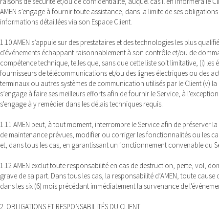
raisons de sécurité et/ou de confidentialité, auquel cas il en informera le C
AMEN s’engage à fournir toute assistance, dans la limite de ses obligations c
informations détaillées via son Espace Client.
1.10 AMEN s’appuie sur des prestataires et des technologies les plus qualif
d'événements échappant raisonnablement à son contrôle et/ou de dommages 
compétence technique, telles que, sans que cette liste soit limitative, (i) l
fournisseurs de télécommunications et/ou des lignes électriques ou des ac
terminaux ou autres systèmes de communication utilisés par le Client (v) la
s’engage à faire ses meilleurs efforts afin de fournir le Service, à l'excep
s'engage à y remédier dans les délais techniques requis.
1.11 AMEN peut, à tout moment, interrompre le Service afin de préserver la 
de maintenance prévues, modifier ou corriger les fonctionnalités ou les ca
et, dans tous les cas, en garantissant un fonctionnement convenable du S
1.12 AMEN exclut toute responsabilité en cas de destruction, perte, vol, 
grave de sa part. Dans tous les cas, la responsabilité d’AMEN, toute cause 
dans les six (6) mois précédant immédiatement la survenance de l'événemen
2. OBLIGATIONS ET RESPONSABILITÉS DU CLIENT