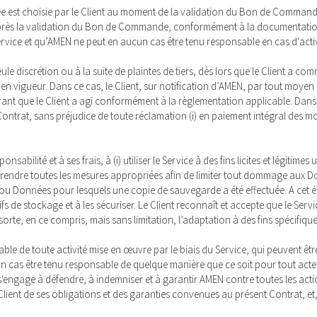
rée est choisie par le Client au moment de la validation du Bon de Commande
 après la validation du Bon de Commande, conformément à la documentation 
Service et qu’AMEN ne peut en aucun cas être tenu responsable en cas d'acti
le discrétion ou à la suite de plaintes de tiers, dès lors que le Client a co
s en vigueur. Dans ce cas, le Client, sur notification d’AMEN, par tout moye
t que le Client a agi conformément à la règlementation applicable. Dans l’
Contrat, sans préjudice de toute réclamation (i) en paiement intégral des mon
sabilité et à ses frais, à (i) utiliser le Service à des fins licites et légitim
 prendre toutes les mesures appropriées afin de limiter tout dommage aux Do
u Données pour lesquels une copie de sauvegarde a été effectuée. A cet ég
s de stockage et à les sécuriser. Le Client reconnaît et accepte que le Ser
 sorte, en ce compris, mais sans limitation, l’adaptation à des fins spécifiq
ble de toute activité mise en œuvre par le biais du Service, qui peuvent être
cun cas être tenu responsable de quelque manière que ce soit pour tout ac
t s'engage à défendre, à indemniser et à garantir AMEN contre toutes les acti
lient de ses obligations et des garanties convenues au présent Contrat, et, da