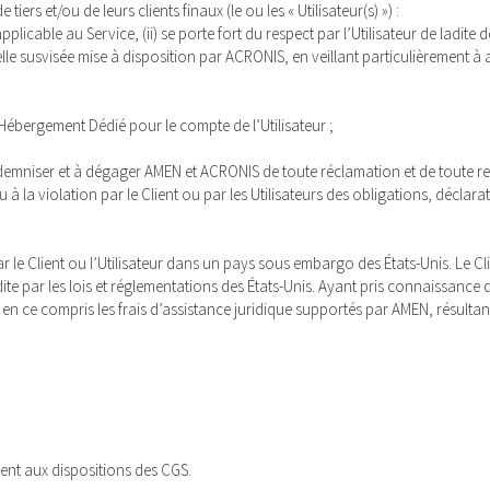
ers et/ou de leurs clients finaux (le ou les « Utilisateur(s) ») :
licable au Service, (ii) se porte fort du respect par l’Utilisateur de ladit
e susvisée mise à disposition par ACRONIS, en veillant particulièrement à as
’Hébergement Dédié pour le compte de l’Utilisateur ;
emniser et à dégager AMEN et ACRONIS de toute réclamation et de toute respo
u à la violation par le Client ou par les Utilisateurs des obligations, déclar
 par le Client ou l’Utilisateur dans un pays sous embargo des États-Unis. Le C
rdite par les lois et réglementations des États-Unis. Ayant pris connaissance
en ce compris les frais d’assistance juridique supportés par AMEN, résultant
ent aux dispositions des CGS.