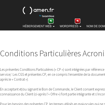
HÉBERGEMENT WEB
WORDPRESS
NOM DE DOM
Conditions Particulières Acron
Les présentes Conditions Particulières (« CP ») sont intégrées par référen
service/. Les CGS et présentes CP, en ce compris l’ensemble de la documenta
après le « Contrat »).
En acceptant et/ou signant le Bon de Commande, le Client consent expresséme
connaissance du Client (ci-après l’« Offre ») font partie intégrante et s’inc
Pour les besoins des présentes CP, les termes utilisés en majuscules qui ne s