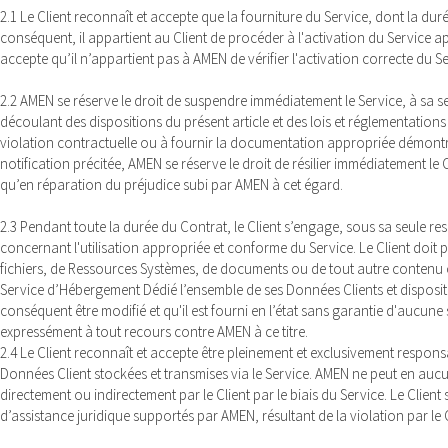
2.1 Le Client reconnaît et accepte que la fourniture du Service, dont la du
conséquent, il appartient au Client de procéder à l'activation du Service
accepte qu’il n’appartient pas à AMEN de vérifier l'activation correcte du 
2.2 AMEN se réserve le droit de suspendre immédiatement le Service, à sa seu
découlant des dispositions du présent article et des lois et réglementation
violation contractuelle ou à fournir la documentation appropriée démontran
notification précitée, AMEN se réserve le droit de résilier immédiatement le 
qu’en réparation du préjudice subi par AMEN à cet égard.
2.3 Pendant toute la durée du Contrat, le Client s’engage, sous sa seule respon
concernant l'utilisation appropriée et conforme du Service. Le Client doit
fichiers, de Ressources Systèmes, de documents ou de tout autre contenu o
Service d’Hébergement Dédié l’ensemble de ses Données Clients et dispositif
conséquent être modifié et qu'il est fourni en l’état sans garantie d'aucune
expressément à tout recours contre AMEN à ce titre.
2.4 Le Client reconnaît et accepte être pleinement et exclusivement responsa
Données Client stockées et transmises via le Service. AMEN ne peut en au
directement ou indirectement par le Client par le biais du Service. Le Clien
d’assistance juridique supportés par AMEN, résultant de la violation par le C