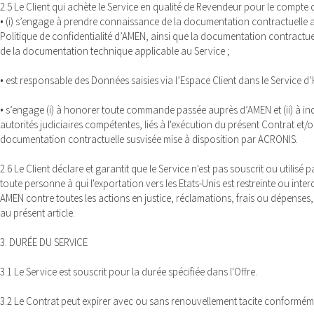
2.5 Le Client qui achète le Service en qualité de Revendeur pour le compte de ti
• (i) s’engage à prendre connaissance de la documentation contractuelle app
Politique de confidentialité d’AMEN, ainsi que la documentation contractuell
de la documentation technique applicable au Service ;
• est responsable des Données saisies via l’Espace Client dans le Service d
• s’engage (i) à honorer toute commande passée auprès d’AMEN et (ii) à ind
autorités judiciaires compétentes, liés à l'exécution du présent Contrat et/o
documentation contractuelle susvisée mise à disposition par ACRONIS.
2.6 Le Client déclare et garantit que le Service n'est pas souscrit ou utilisé
toute personne à qui l'exportation vers les Etats-Unis est restreinte ou inte
AMEN contre toutes les actions en justice, réclamations, frais ou dépenses, 
au présent article.
3. DURÉE DU SERVICE
3.1 Le Service est souscrit pour la durée spécifiée dans l'Offre.
3.2 Le Contrat peut expirer avec ou sans renouvellement tacite conformém