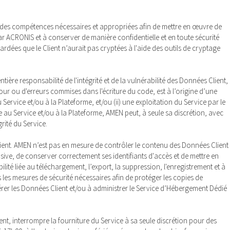
er des compétences nécessaires et appropriées afin de mettre en œuvre de
par ACRONIS et à conserver de manière confidentielle et en toute sécurité
ées que le Client n’aurait pas cryptées à l'aide des outils de cryptage
ière responsabilité de l'intégrité et de la vulnérabilité des Données Client,
our ou d'erreurs commises dans l'écriture du code, est à l’origine d’une
rvice et/ou à la Plateforme, et/ou (ii) une exploitation du Service par le
 au Service et/ou à la Plateforme, AMEN peut, à seule sa discrétion, avec
rité du Service.
Client. AMEN n’est pas en mesure de contrôler le contenu des Données Client
sive, de conserver correctement ses identifiants d'accès et de mettre en
ité liée au téléchargement, l’export, la suppression, l'enregistrement et à
 les mesures de sécurité nécessaires afin de protéger les copies de
érer les Données Client et/ou à administrer le Service d’Hébergement Dédié
nt, interrompre la fourniture du Service à sa seule discrétion pour des