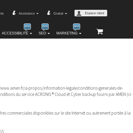
Espace client
nts
Assistance
Gratuit
ACCESSIBILITÉ
SEO
MARKETING
tps://www.amen.fr/a-propos/information-legale/conditions-generales-de-
 conditions du service ACRONIS ® Cloud et Cyber backup fourni par AMEN (ci-
res commerciales disponibles sur le site Internet
ou autrement portée à la
GS.