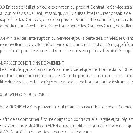
3.3 En cas de résiliation ou d’expiration du présent Contrat, le Service ser
aucun préavis au Client, et sans qu’AMEN puisse être tenu responsable de 
supprimer les Données, en ce compris les Données Personnelles, en cas de r
appartient au Client, afin d’éviter toute perte des Données Client, de veil
3.4 Afin d'éviter l'interruption du Service et/ou la perte de Données, le Cli
renouvellement est effectué par virement bancaire, le Client s’engage à fou
plus être disponible et que les Données sont susceptibles d’avoir été supp
4. PRIX ET CONDITIONS DE PAIEMENT
Le Client s’engage à payer le Prix du Service tel que mentionné dans l'Offre 
conformément aux conditions de l'Offre. Le prix applicable dans le cadre du
titre du Service peut être réglé par carte de crédit ou tout autre instrumen
5. SUSPENSION DU SERVICE
5.1 ACRONIS et AMEN peuvent à tout moment suspendre l'accès au Service, en
• afin de se conformer à toute obligation contractuelle, légale et/ou régl
• dès lors que ACRONIS ou AMEN ont des motifs raisonnables de penser que l
à AMEN ou à l'un de ses Revendeurs ou Utilisateurs ;