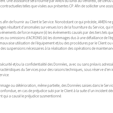
lient. Une assistance sera fournie par AMEN du lundi au vendredi, de 09h00 à 
ontractuelles telles que visées aux présentes CP. Afin de solliciter une assi
iés afin de fournir au Client le Service. Nonobstant ce qui précède, AMEN ne
résultant d'anomalies survenues lors de la fourniture du Service, qui ne 
es événements de force majeure (ii) les événements causés par des tiers tels 
tes ou omissions d’ACRONIS (iii) les dommages dus à une défaillance de l'
 mauvaise utilisation de l'équipement et/ou des procédures par le Client ou
tion des suspensions nécessaires à la réalisation des opérations de maintena
sécurité et/ou la confidentialité des Données, avec ou sans préavis adressé
ractéristiques du Services pour des raisons techniques, sous réserve d’en 
ervice.
dommage ou détérioration, même partielle, des Données saisies dans le Serv
confondue, en cas de préjudice subi par le Client à la suite d’un incident d
t qui a causé le préjudice susmentionné.