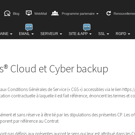
Blog
WebMail
Programme partenaire
Renouvelleme
AINE
EMAIL
SERVEUR
SITE & APP
SSL
RGPD
is® Cloud et Cyber backup
ce aux Conditions Générales de Service (« CGS ») accessibles via le lien ht
tion contractuelle à laquelle il est fait référence, énoncent les termes et
nt et sans réserve à être lié par les stipulations des présentes CP. Les off
orporent par référence au Contrat.
ont pas définis aux présentes auront le sens qui leur est attribué dans les C