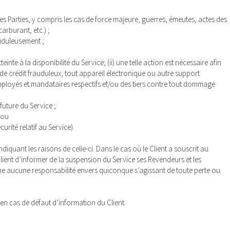
des Parties, y compris les cas de force majeure, guerres, émeutes, actes des
arburant, etc.) ;
auduleusement ;
nte à la disponibilité du Service; (ii) une telle action est nécessaire afin
 de crédit frauduleux, tout appareil électronique ou autre support
, employés et mandataires respectifs et/ou des tiers contre tout dommage
future du Service ;
 ou
urité relatif au Service).
uant les raisons de celle-ci. Dans le cas où le Client a souscrit au
Client d’informer de la suspension du Service ses Revendeurs et les
ume aucune responsabilité envers quiconque s’agissant de toute perte ou
n cas de défaut d’information du Client.