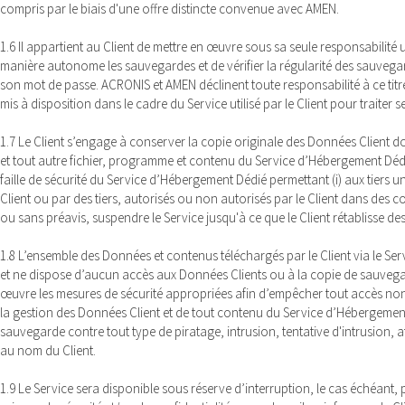
compris par le biais d'une offre distincte convenue avec AMEN.
1.6 Il appartient au Client de mettre en œuvre sous sa seule responsabilit
manière autonome les sauvegardes et de vérifier la régularité des sauvegard
son mot de passe. ACRONIS et AMEN déclinent toute responsabilité à ce titr
mis à disposition dans le cadre du Service utilisé par le Client pour traiter 
1.7 Le Client s’engage à conserver la copie originale des Données Client don
et tout autre fichier, programme et contenu du Service d’Hébergement Dédié 
faille de sécurité du Service d’Hébergement Dédié permettant (i) aux tiers 
Client ou par des tiers, autorisés ou non autorisés par le Client dans des
ou sans préavis, suspendre le Service jusqu'à ce que le Client rétablisse de
1.8 L’ensemble des Données et contenus téléchargés par le Client via le Ser
et ne dispose d’aucun accès aux Données Clients ou à la copie de sauvegard
œuvre les mesures de sécurité appropriées afin d’empêcher tout accès non au
la gestion des Données Client et de tout contenu du Service d’Hébergement D
sauvegarde contre tout type de piratage, intrusion, tentative d'intrusion,
au nom du Client.
1.9 Le Service sera disponible sous réserve d’interruption, le cas échéant