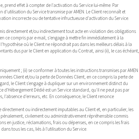
, prend effet à compter de l'activation du Service lui-même. Par
d’utilisation du Service transmise par AMEN. Le Client reconnaît et
vation incorrecte ou de tentative infructueuse d’activation du Service.
mmis directement et/ou indirectement tout acte en violation des obligations
n en ce compris par e-mail, s’engage à mettre fin immédiatement à la
hypothèse où le Client ne répondrait pas dans les meilleurs délais à la
tants dus par le Client en application du Contrat, ainsi (ii), le cas échéant,
es uniquement ; (ii) se conformer à toutes les instructions transmises par AMEN
nnées Client et/ou la perte de Données Client, en ce compris la perte de
ard, le Client s'engage à dupliquer sur un environnement distinct du
vice d'Hébergement Dédié est un Service standard, qu’il ne peut pas par
ues, l’absence d’erreurs, etc. En conséquence, le Client renonce
 directement ou indirectement imputables au Client et, en particulier, les
te pénalement, civilement ou administrativement répréhensible commis
ons en justice, réclamations, frais ou dépenses, en ce compris les frais
ns tous les cas, liés à l'utilisation du Service.