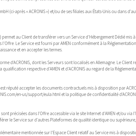
H (ci-après « ACRONIS ») et/ou de ses filiales aux États-Unis ou dans d'au
») permet au Client de transférer vers un Service d’Hébergement Dédié mis à
s l’Offre. Le Service est fourni par AMEN conformément à la Réglementation
aissance et en accepter les termes.
teforme d'ACRONIS, dont les Serveurs sont localisés en Allemagne. Le Client
 La qualification respective d’AMEN et d’ACRONIS au regard de la Réglementat
u et est réputé accepter les documents contractuels mis à disposition par AC
ONIS.com/en-us/support/eula.html et la politique de confidentialité d'ACRO
nt sont précisées dans l'Offre accessible via le site Internet d’AMEN et/ou vi
sférer le Service sur d'autres Plateformes de qualité identique ou supérieure,
plémentaire mentionnée sur l’Espace Client relatif au Service mis à disposi