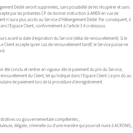
ergement Dédié seront supprimées, sans possibilité de les récupérer et sans
ccepte par les présentes CP de donner instruction à AMEN en vue de
lient n'aura plus accès au Service d’Hébergement Dédié. Par conséquent, il
ans l’Espace Client, conformément à l’article 3.4 ci-dessous.
urs avant la date d'expiration du Service (délai de renouvellement). Si le
e Client accepte qu'en cas de renouvellement tardif, le Service puisse ne
ard.
oir été conclu et rentrer en vigueur dès le paiement du prix du Service,
nouvellement du Client, tel qu’indiqué dans l’Espace Client. Le prix dû au
ormulaire de paiement lors de la procédure d’enregistrement.
inistratives ou gouvernementale compétentes ;
uleuse, illégale, criminelle ou d'une manière qui pourrait nuire à ACRONIS,