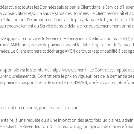
a désactivé et toutes les Données saisies par le Client dans le Service d’Héb
la conservation et/ou la sauvegarde des Données. Le Client reconnaît et a
ésiliation ou d’expiration du Contrat. De plus, dans cette hypothèse, le C
ler au renouvellement du Service dans le délai de renouvellement mentionné d
ent s’engage à renouveler le Service d’Hébergement Dédié au moins sept (7) jo
rnir à AMEN une preuve de paiement avant la date d'expiration du Service. L
rimées. Le Client exonère et décharge AMEN de toute responsabilité à cet ég
disponible via le site internet https://www.amen.fr. Le Contrat est réputé av
 renouvellement du Contrat sera le prix en vigueur lors de la demande de re
t de paiement disponible sur le site internet d’AMEN, après avoir rempli le f
 tout ou en partie, pour les motifs suivants :
ementaire, à une requête ou à une injonction des autorités judiciaires, adm
e Client, le Revendeur ou l’Utilisateur ont agi ou agiront de manière fraud