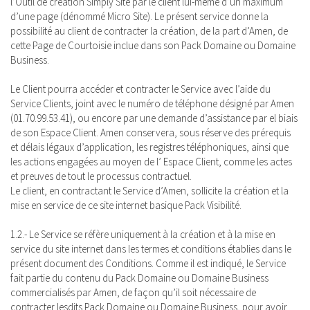
l’Outil de création Simply Site par le client lui-même d’un maximum
d’une page (dénommé Micro Site). Le présent service donne la
possibilité au client de contracter la création, de la part d’Amen, de
cette Page de Courtoisie inclue dans son Pack Domaine ou Domaine
Business.
Le Client pourra accéder et contracter le Service avec l’aide du
Service Clients, joint avec le numéro de téléphone désigné par Amen
(01.70.99.53.41), ou encore par une demande d’assistance par el biais
de son Espace Client. Amen conservera, sous réserve des prérequis
et délais légaux d’application, les registres téléphoniques, ainsi que
les actions engagées au moyen de l’ Espace Client, comme les actes
et preuves de tout le processus contractuel.
Le client, en contractant le Service d’Amen, sollicite la création et la
mise en service de ce site internet basique Pack Visibilité.
1.2.- Le Service se réfère uniquement à la création et à la mise en
service du site internet dans les termes et conditions établies dans le
présent document des Conditions. Comme il est indiqué, le Service
fait partie du contenu du Pack Domaine ou Domaine Business
commercialisés par Amen, de façon qu’il soit nécessaire de
contracter lesdits Pack Domaine ou Domaine Business, pour avoir