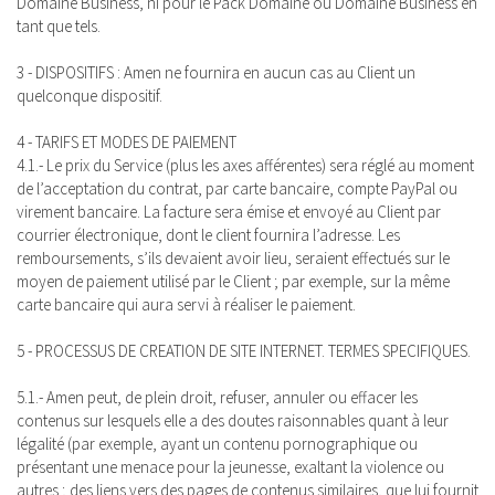
Domaine Business, ni pour le Pack Domaine ou Domaine Business en
tant que tels.
3 - DISPOSITIFS : Amen ne fournira en aucun cas au Client un
quelconque dispositif.
4 - TARIFS ET MODES DE PAIEMENT
4.1.- Le prix du Service (plus les axes afférentes) sera réglé au moment
de l’acceptation du contrat, par carte bancaire, compte PayPal ou
virement bancaire. La facture sera émise et envoyé au Client par
courrier électronique, dont le client fournira l’adresse. Les
remboursements, s’ils devaient avoir lieu, seraient effectués sur le
moyen de paiement utilisé par le Client ; par exemple, sur la même
carte bancaire qui aura servi à réaliser le paiement.
5 - PROCESSUS DE CREATION DE SITE INTERNET. TERMES SPECIFIQUES.
5.1.- Amen peut, de plein droit, refuser, annuler ou effacer les
contenus sur lesquels elle a des doutes raisonnables quant à leur
légalité (par exemple, ayant un contenu pornographique ou
présentant une menace pour la jeunesse, exaltant la violence ou
autres ; des liens vers des pages de contenus similaires, que lui fournit