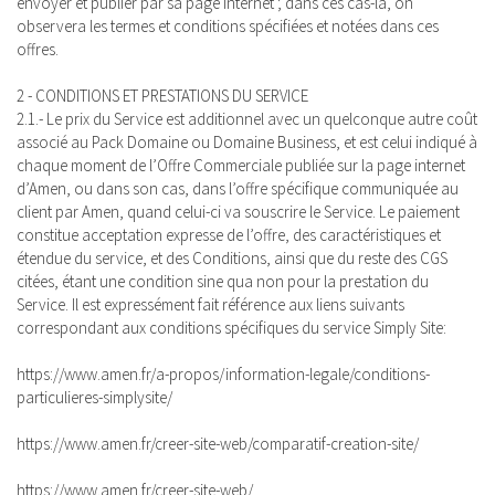
envoyer et publier par sa page internet ; dans ces cas-là, on
observera les termes et conditions spécifiées et notées dans ces
offres.
2 - CONDITIONS ET PRESTATIONS DU SERVICE
2.1.- Le prix du Service est additionnel avec un quelconque autre coût
associé au Pack Domaine ou Domaine Business, et est celui indiqué à
chaque moment de l’Offre Commerciale publiée sur la page internet
d’Amen, ou dans son cas, dans l’offre spécifique communiquée au
client par Amen, quand celui-ci va souscrire le Service. Le paiement
constitue acceptation expresse de l’offre, des caractéristiques et
étendue du service, et des Conditions, ainsi que du reste des CGS
citées, étant une condition sine qua non pour la prestation du
Service. Il est expressément fait référence aux liens suivants
correspondant aux conditions spécifiques du service Simply Site:
https://www.amen.fr/a-propos/information-legale/conditions-
particulieres-simplysite/
https://www.amen.fr/creer-site-web/comparatif-creation-site/
https://www.amen.fr/creer-site-web/